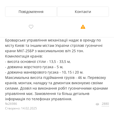
Повідомлення
Контакти
Броварське управління механізації надає в оренду по
місту Києві та іншим містам України стрілові гусеничні
крани МКГ-25БР з максимальною в/п 25 тон.
Комнлектація кранів:
- висота основної стіли - 13,5 - 33,5 м,
- довжина жорсткого гусака - 5 м,
- довжина маневрового гусака - 10, 15 і 20 м.
Максимальна висота підіймання грузів - 46 м. Перевозку
кранів, монтаж, наладку та демонтаж виконуємо своїми
силами. Дозвіл на виконання робіт гусеничними кранами
управління має. Замовлення та більш детальнв
інформація по телефонах управління.
№26986
2880
Створено: 14.02.2025