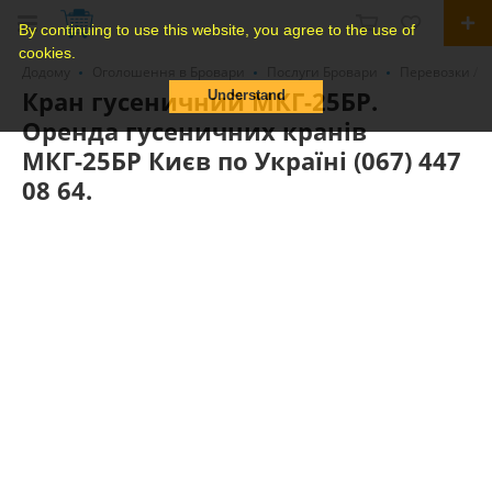
By continuing to use this website, you agree to the use of
cookies.
Додому
Оголошення в Бровари
Послуги Бровари
Перевозки / 
Кран гусеничний МКГ-25БР.
Understand
Оренда гусеничних кранів
МКГ-25БР Києв по Україні (067) 447
08 64.