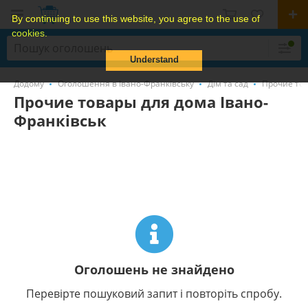
By continuing to use this website, you agree to the use of
cookies.
Understand
Додому
Оголошення в Івано-Франківську
Дім та сад
Прочие то
Прочие товары для дома Івано-
Франківськ
Оголошень не знайдено
Перевірте пошуковий запит і повторіть спробу.