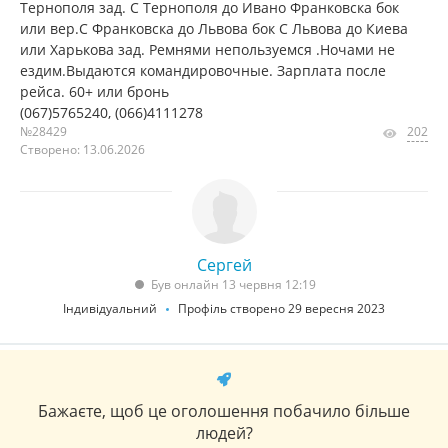
Тернополя зад. С Тернополя до Ивано Франковска бок
или вер.С Франковска до Львова бок С Львова до Киева
или Харькова зад. Ремнями непользуемся .Ночами не
ездим.Выдаются командировочные. Зарплата после
рейса. 60+ или бронь
(067)5765240, (066)4111278
№28429
202
Створено: 13.06.2026
Сергей
Був онлайн 13 червня 12:19
Індивідуальний
Профіль створено 29 вересня 2023
Бажаєте, щоб це оголошення побачило більше
людей?