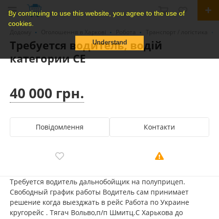
By continuing to use this website, you agree to the use of
cookies.
Додому
Оголошення в Харкові
Робота
Транспорт / логістика
Требуется водитель, водій
Understand
категории СЕ
40 000 грн.
Повідомлення
Контакти
Требуется водитель дальнобойщик на полуприцеп.
Свободный график работы Водитель сам принимает
решение когда выезджать в рейс Работа по Украине
кругорейс . Тягач Вольво,п/п Шмитц.С Харькова до