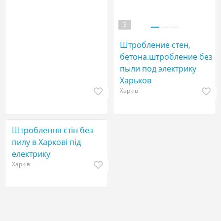
3
Штробление стен,
бетона.штробление без
пыли под электрику
Харьков
Харків
Штроблення стін без
пилу в Харкові під
електрику
Харків