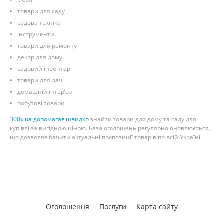
товари для саду
садова техніка
інструменти
товари для ремонту
декор для дому
садовий інвентар
товари для дачі
домашній інтер’єр
побутові товари
300x.ua допомагає швидко
знайти товари для дому та саду для
купівлі за вигідною ціною. База оголошень регулярно оновлюється,
що дозволяє бачити актуальні пропозиції товарів по всій Україні.
Оголошення
Послуги
Карта сайту