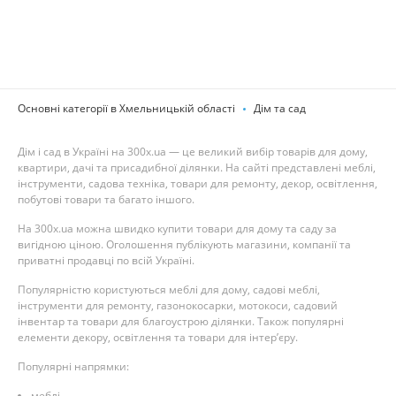
Основні категорії в Хмельницькій області
Дім та сад
Дім і сад в Україні на 300x.ua — це великий вибір товарів для дому,
квартири, дачі та присадибної ділянки. На сайті представлені меблі,
інструменти, садова техніка, товари для ремонту, декор, освітлення,
побутові товари та багато іншого.
На 300x.ua можна швидко купити товари для дому та саду за
вигідною ціною. Оголошення публікують магазини, компанії та
приватні продавці по всій Україні.
Популярністю користуються меблі для дому, садові меблі,
інструменти для ремонту, газонокосарки, мотокоси, садовий
інвентар та товари для благоустрою ділянки. Також популярні
елементи декору, освітлення та товари для інтер’єру.
Популярні напрямки:
меблі