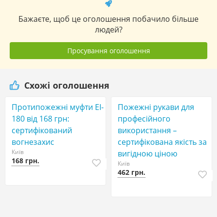
Бажаєте, щоб це оголошення побачило більше
людей?
Просування оголошення
Схожі оголошення
Протипожежні муфти EI-
Пожежні рукави для
180 вiд 168 гpн:
професійного
сертифікований
викоpистання –
вогнезахис
сертифікована якість за
Київ
вигідною ціною
168 грн.
Київ
462 грн.