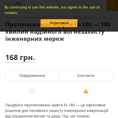
By continuing to use this website, you agree to the use of
cookies.
Додому
Оголошення в Києві
Бізнес
Оборудование
Прочее о
Протипожежні муфти EI-180 — 180
Understand
хвилин надійного вогнезахисту
інженерних мереж
168 грн.
Повідомлення
Контакти
Придбати протипожежні муфти EI-180 — це ефективне
рішення для пасивного захисту інженерних комунікацій
від поширення вогню та диму. Під час пожежі