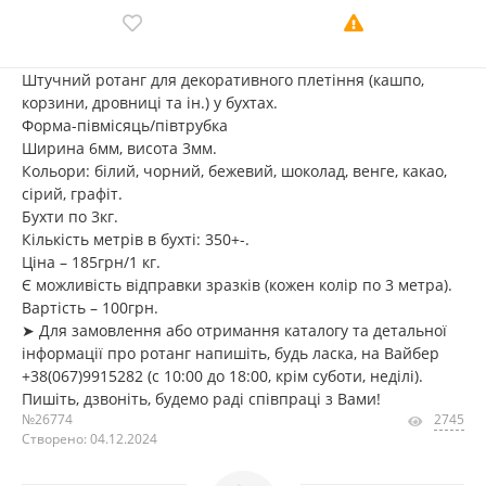
Штучний ротанг для декоративного плетіння (кашпо,
корзини, дровниці та ін.) у бухтах.
Форма-півмісяць/півтрубка
Ширина 6мм, висота 3мм.
Кольори: білий, чорний, бежевий, шоколад, венге, какао,
сірий, графіт.
Бухти по 3кг.
Кількість метрів в бухті: 350+-.
Ціна – 185грн/1 кг.
Є можливість відправки зразків (кожен колір по 3 метра).
Вартість – 100грн.
➤ Для замовлення або отримання каталогу та детальної
інформації про ротанг напишіть, будь ласка, на Вайбер
+38(067)9915282 (с 10:00 до 18:00, крім суботи, неділі).
Пишіть, дзвоніть, будемо раді співпраці з Вами!
№26774
2745
Створено: 04.12.2024