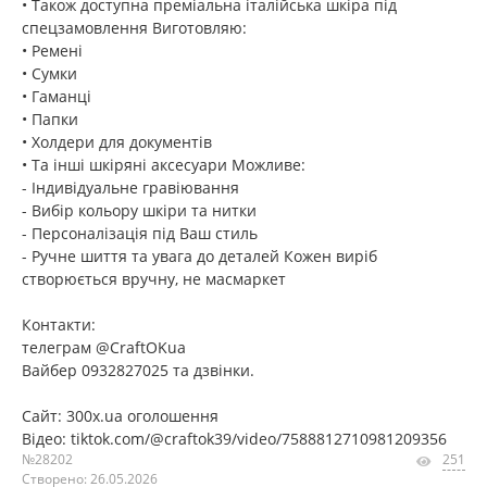
• Також доступна преміальна італійська шкіра під
спецзамовлення Виготовляю:
• Ремені
• Сумки
• Гаманці
• Папки
• Холдери для документів
• Та інші шкіряні аксесуари Можливе:
- Індивідуальне гравіювання
- Вибір кольору шкіри та нитки
- Персоналізація під Ваш стиль
- Ручне шиття та увага до деталей Кожен виріб
створюється вручну, не масмаркет
Контакти:
телеграм @CraftOKua
Вайбер 0932827025 та дзвінки.
Сайт: 300x.ua оголошення
Відео: tiktok.com/@craftok39/video/7588812710981209356
№28202
251
Створено: 26.05.2026