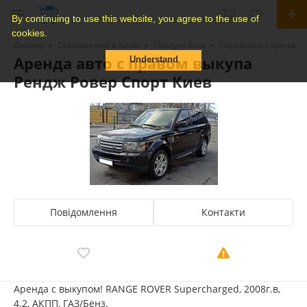
By continuing to use this website, you agree to the use of
cookies.
Додому
Оголошення в Києві
Послуги Київ
Перевозки / оренда 
Аренда авто с правом выкупа
Understand
Рендж Ровер Спорт Киев
Повідомлення
Контакти
Аренда с выкупом! RANGE ROVER Supercharged, 2008г.в,
4.2, АКПП, ГАЗ/Бенз.