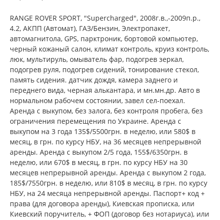
RАNGE ROVER SPORT, "Supercharged", 2008г.в.,-2009п.р.,
4.2, АКПП (Автомат), ГАЗ/Бензин, Электропакет,
автомагнитола, GPS, парктроник, бортовой компьютер,
черный кожаный салон, климат контроль, круиз контроль,
люк, мультируль, омыватель фар, подогрев зеркал,
подогрев руля, подогрев сидений, тонирование стекол,
память сидения. датчик дождя, камера заднего и
переднего вида, черная алькантара, и мн.мн.др. Авто в
нормальном рабочем состоянии, завел сел-поехал.
Аренда с выкупом, без залога, без контроля пробега, без
ограничения перемещения по Украине. Аренда с
выкупом на 3 года 135$/5500грн. в неделю, или 580$ в
месяц, в грн. по курсу НБУ, на 36 месяцев непрерывной
аренды. Аренда с выкупом 2/5 года, 155$/6350грн. в
неделю, или 670$ в месяц, в грн. по курсу НБУ на 30
месяцев непрерывной аренды. Аренда с выкупом 2 года,
185$/7550грн. в неделю, или 810$ в месяц, в грн. по курсу
НБУ, на 24 месяца непрерывной аренды. Паспорт+ код +
права (для договора аренды), Киевская прописка, или
Киевский поручитель, + ФОП (договор без нотариуса), или