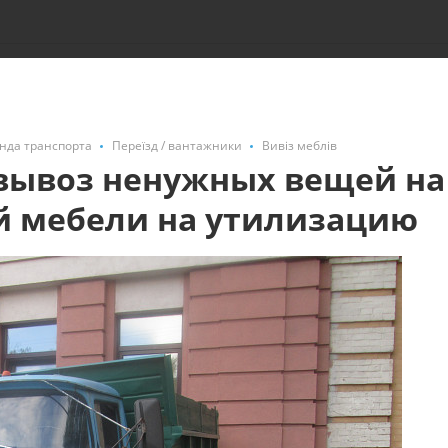
енда транспорта
Переїзд / вантажники
Вивіз меблів
 вывоз ненужных вещей на
й мебели на утилизацию