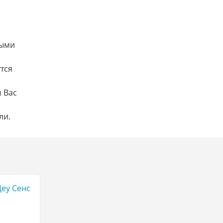
ными
тся
 Вас
ли.
Деу Сенс