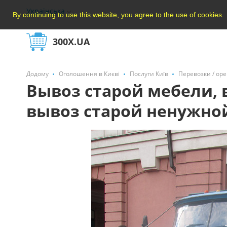
Українська
By continuing to use this website, you agree to the use of cookies.
300X.UA
Додому
Оголошення в Києві
Послуги Київ
Перевозки / ор
Вывоз старой мебели,
вывоз старой ненужно