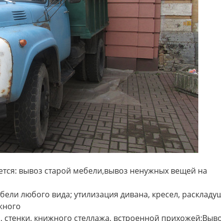
тся: вывоз старой мебели,вывоз ненужных вещей на
бели любого вида; утилизация дивана, кресел, раскладу
жного
, стенки, книжного стеллажа, встроенной прихожей;Выво