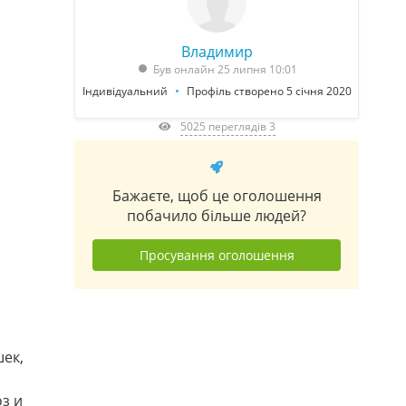
Владимир
Був онлайн 25 липня 10:01
Індивідуальний
Профіль створено 5 січня 2020
5025 переглядів 3
Бажаєте, щоб це оголошення
побачило більше людей?
Просування оголошення
шек,
з и