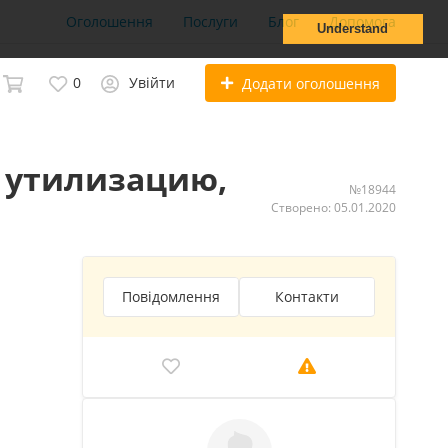
Оголошення
Послуги
Блог
Допомога
Understand
0
Увійти
Додати оголошення
 утилизацию,
№18944
Створено: 05.01.2020
Повідомлення
Контакти