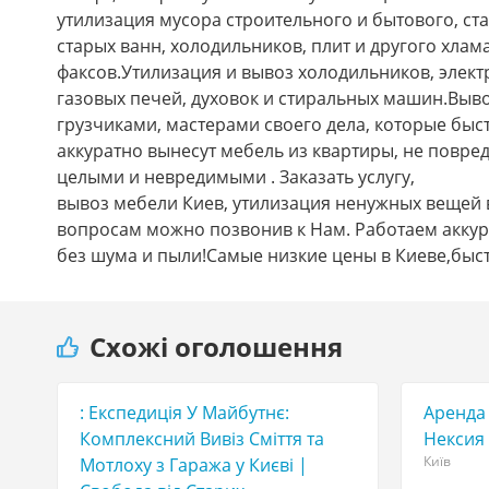
утилизация мусора строительного и бытового, ст
старых ванн, холодильников, плит и другого хла
факсов.Утилизация и вывоз холодильников, элект
газовых печей, духовок и стиральных машин.Выв
грузчиками, мастерами своего дела, которые быс
аккуратно вынесут мебель из квартиры, не повред
целыми и невредимыми . Заказать услугу,
вывоз мебели Киев, утилизация ненужных вещей 
вопросам можно позвонив к Нам. Работаем акку
без шума и пыли!Самые низкие цены в Киеве,быст
Схожі оголошення
TOP
: Експедиція У Майбутнє:
Аренда 
Комплексний Вивіз Сміття та
Нексия 
Київ
Мотлоху з Гаража у Києві |