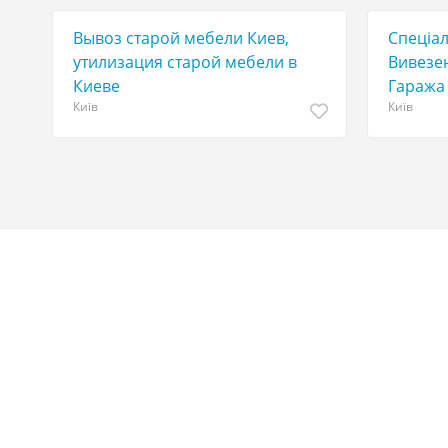
TOP
TOP
Вывоз старой мебели Киев,
Спеціа
утилизация старой мебели в
Вивезен
Киеве
Гаража
Київ
Київ