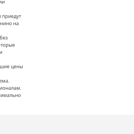
ии
 приедут
анино на
 без
оторые
и
чшие цены
ема.
сионалам.
ксимально