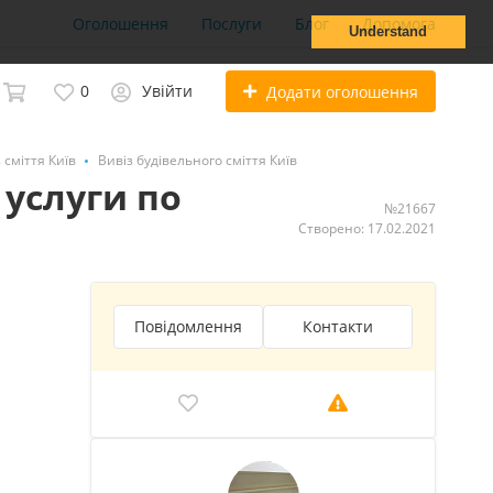
Оголошення
Послуги
Блог
Допомога
Understand
0
Увійти
Додати оголошення
 сміття Київ
Вивіз будівельного сміття Київ
услуги по
№21667
Створено: 17.02.2021
Повідомлення
Контакти