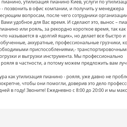
я пианино, утилизация пианино Киев, услуги по утилизац
 - позвонить в офис компании, и получить у менеджера
есующим вопросам, после чего сотрудники организации
е Вами удобное для Вас время. И сделают это, вынос – пи
ианино или рояль, за рекордно короткое время, так как
то называется в «долгий ящик», но делает все быстро и
о обученные, аккуратные, профессиональные грузчики, к
еобходимыми приспособлениями,- транспортировочным
огрузки и выгрузки инструмента. Мы профессионально
 рояля в частности, а потому можем предложить вам лу
ра как утилизация пианино - рояля, уже давно не пробл
покрепче, чтобы они помогли, доверив это дело профес
дней в году! Звоните! Ежедневно с 8:00 до 20:00 и мы ма