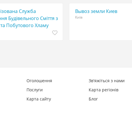
лізована Служба
Вывоз земли Киев
Київ
ня Будівельного Сміття з
 та Побутового Хламу
Оголошення
Зв'яжіться з нами
Послуги
Карта регіонів
Карта сайту
Блог