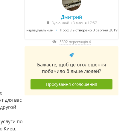
Дмитрий
Був онлайн 3 липня 17:57
Індивідуальний
Профіль створено 3 серпня 2019
5392 переглядів 4
Бажаєте, щоб це оголошення
побачило більше людей?
Просування оголошення
е
т для вас
 другой
 услуги по
ю Киев.