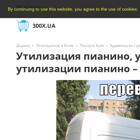
Українська
By continuing to use this website, you agree to the use of cookies.
300X.UA
Додому
Оголошення в Києві
Послуги Київ
Будівництво / р
Утилизация пианино, у
утилизации пианино –