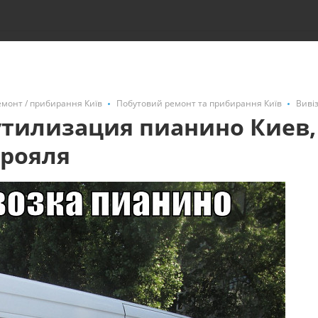
емонт / прибирання Київ
Побутовий ремонт та прибирання Київ
Вивіз
тилизация пианино Киев, 
 рояля