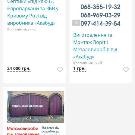
Септики «під ключ»,
Європаркани та ЗБВ у
Кривому Розі від
виробника «Акабуд»
8
Кропивницький
Виготовлення та
Монтаж Воріт і
Металовиробів від
«Акабуд»
Кропивницький
24 000 грн.
1 грн.