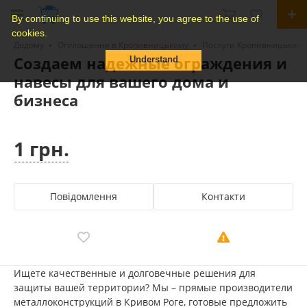
By continuing to use this website, you agree to the use of
cookies.
Додому
Оголошення в Кропивницькому
Послуги Кропивницький
Создаем надежные ограждения и
Understand
навесы для вашего дома и
бизнеса
1 грн.
Повідомлення
Контакти
Ищете качественные и долговечные решения для
защиты вашей территории? Мы – прямые производители
металлоконструкций в Кривом Роге, готовые предложить