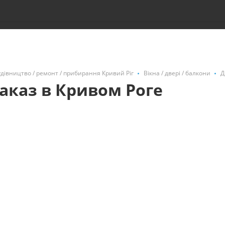
удівництво / ремонт / прибирання Кривий Ріг
Вікна / двері / балкони
Д
аказ в Кривом Роге