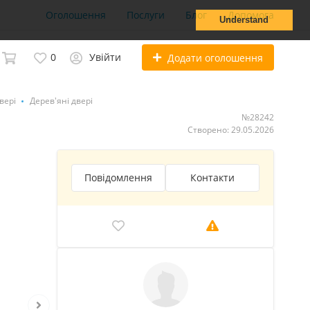
Оголошення
Послуги
Блог
Допомога
Understand
0
Увійти
Додати оголошення
вері
Дерев'яні двері
№28242
Створено: 29.05.2026
Повідомлення
Контакти