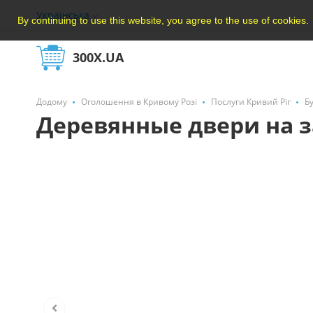
Українська
By continuing to use this website, you agree to the use of cookies.
300X.UA
Додому
Оголошення в Кривому Розі
Послуги Кривий Ріг
Б
Деревянные двери на з