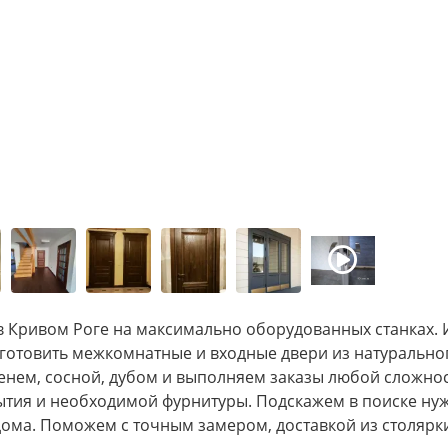
в Кривом Роге на максимально оборудованных станках.
готовить межкомнатные и входные двери из натурально
енем, сосной, дубом и выполняем заказы любой сложнос
рытия и необходимой фурнитуры. Подскажем в поиске ну
дома. Поможем с точным замером, доставкой из столярк