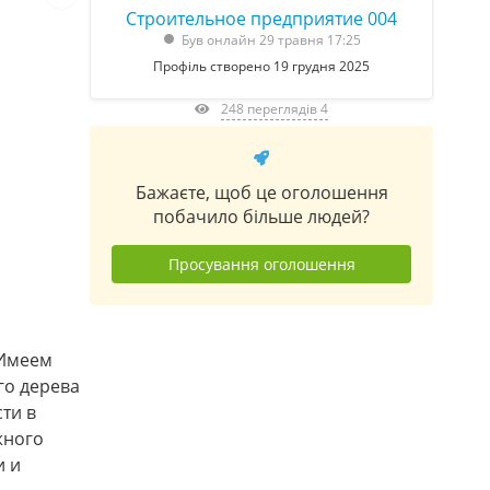
Строительное предприятие 004
Був онлайн 29 травня 17:25
Профіль створено 19 грудня 2025
248 переглядів 4
Бажаєте, щоб це оголошення
побачило більше людей?
Просування оголошення
 Имеем
го дерева
ти в
жного
и и