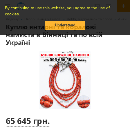
By continuing to use this website, you agree to the use of
cookies.
Додому
Оголошення у Львові
Хоббі, відпочинок та спорт
Антикв
Куплю янтарні та коралові
Understand
намиста в Вінниці та по всій
Україні
65 645 грн.