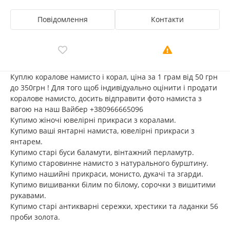
Повідомлення
Контакти
Куплю коралове намисто і корал, ціна за 1 грам від 50 грн
до 350грн ! Для того щоб індивідуально оцінити і продати
коралове намисто, досить відправити фото намиста з
вагою на наш Вайбер +380966665096
Купимо жіночі ювелірні прикраси з коралами.
Купимо ваші янтарні намиста, ювелірні прикраси з
янтарем.
Купимо старі буси баламути, вінтажний перламутр.
Купимо старовинне намисто з натурального бурштину.
Купимо нашийні прикраси, монисто, дукачі та згарди.
Купимо вишиванки білим по білому, сорочки з вишитими
рукавами.
Купимо старі антикварні сережки, хрестики та ладанки 56
проби золота.