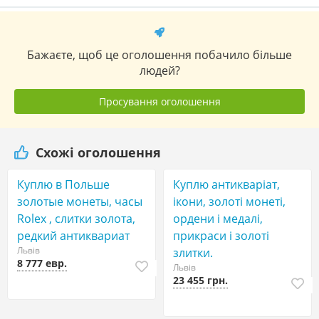
Бажаєте, щоб це оголошення побачило більше
людей?
Просування оголошення
Схожі оголошення
Куплю в Польше
Куплю антикваріат,
золотые монеты, часы
ікони, золоті монеті,
Rolex , слитки золота,
ордени і медалі,
редкий антиквариат
прикраси і золоті
Львів
злитки.
8 777 евр.
Львів
23 455 грн.