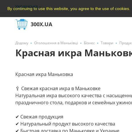
Українська
By continuing to use this website, you agree to the use of cookies.
300X.UA
Додому
Оголошення в Маньківці
Бізнес
Товари
Продук
Красная икра Маньков
Красная икра Маньковка
🥄 Свежая красная икра в Маньковке
Натуральная икра высокого качества с насыщенн
праздничного стола, подарков и семейных ужино
✔ Свежая продукция
✔ Натуральный продукт высокого качества
✔ Быстрая доставка по Маньковке и Украине