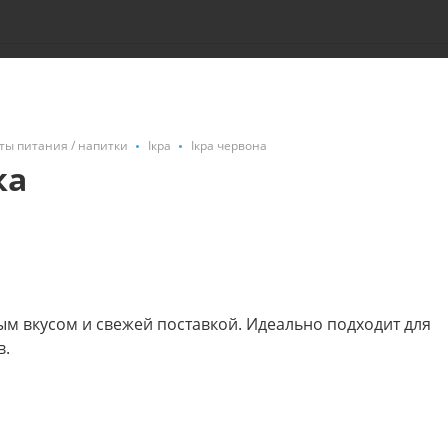
ты питания / напитки
Ікра
Ікра червона
ка
ым вкусом и свежей поставкой. Идеально подходит для
в.