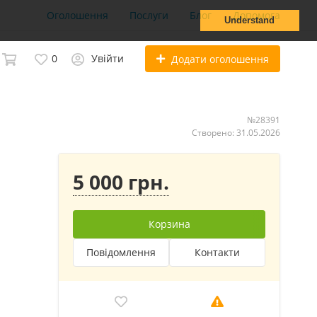
Оголошення
Послуги
Блог
Допомога
Understand
0
Увійти
Додати оголошення
№28391
Створено: 31.05.2026
5 000 грн.
Корзина
Повідомлення
Контакти