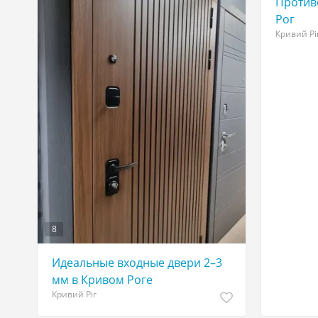
Против
Рог
Кривий Рі
8
Идеальные входные двери 2–3
мм в Кривом Роге
Кривий Ріг