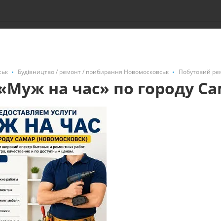
ськ
Будівництво / ремонт / прибирання Новомосковськ
Побутовий ре
«Муж на час» по городу С