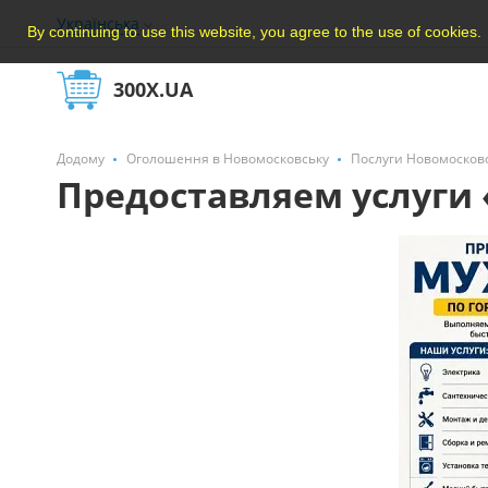
Українська
By continuing to use this website, you agree to the use of cookies.
300X.UA
Додому
Оголошення в Новомосковську
Послуги Новомосков
Предоставляем услуги 