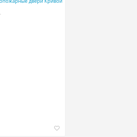
опожарные двери Кривой
г