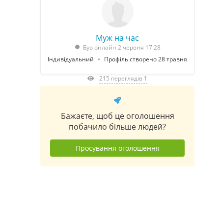
Муж на час
Був онлайн 2 червня 17:28
Індивідуальний
Профіль створено 28 травня
215 переглядів 1
Бажаєте, щоб це оголошення
побачило більше людей?
Просування оголошення