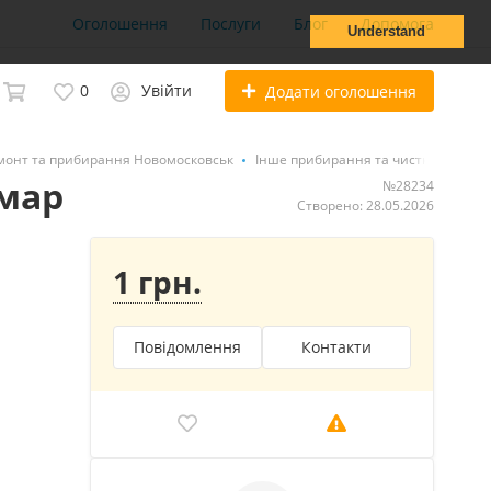
Оголошення
Послуги
Блог
Допомога
Understand
0
Увійти
Додати оголошення
монт та прибирання Новомосковськ
Інше прибирання та чистка
амар
№28234
Створено: 28.05.2026
1 грн.
Повідомлення
Контакти