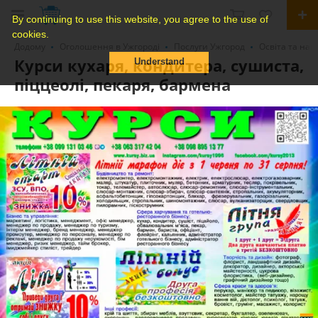
By continuing to use this website, you agree to the use of
cookies.
Додому
Оголошення в Ужгороді
Послуги Ужгород
Освіта та на
Курси кухаря, кондитера, сушиста,
Understand
піццеолі, пекаря, бармена