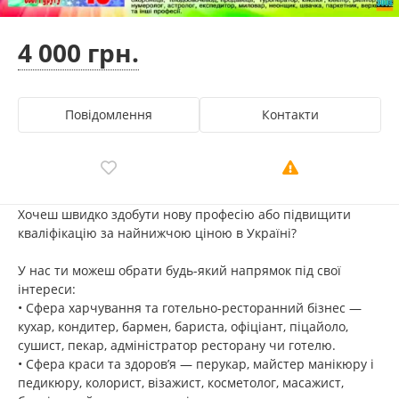
4 000 грн.
Повідомлення
Контакти
Хочеш швидко здобути нову професію або підвищити
кваліфікацію за найнижчою ціною в Україні?
У нас ти можеш обрати будь-який напрямок під свої
інтереси:
• Сфера харчування та готельно-ресторанний бізнес —
кухар, кондитер, бармен, бариста, офіціант, піцайоло,
сушист, пекар, адміністратор ресторану чи готелю.
• Сфера краси та здоров’я — перукар, майстер манікюру і
педикюру, колорист, візажист, косметолог, масажист,