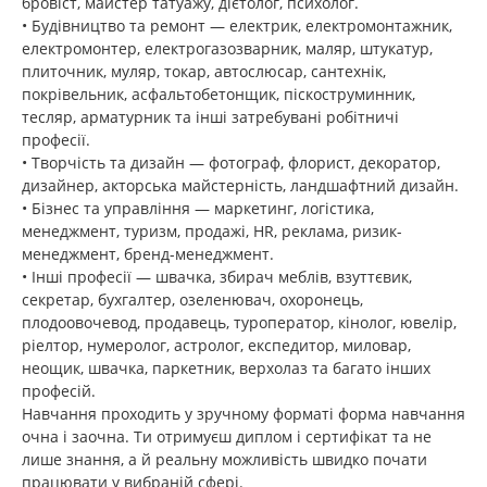
бровіст, майстер татуажу, дієтолог, психолог.
• Будівництво та ремонт — електрик, електромонтажник,
електромонтер, електрогазозварник, маляр, штукатур,
плиточник, муляр, токар, автослюсар, сантехнік,
покрівельник, асфальтобетонщик, піскоструминник,
тесляр, арматурник та інші затребувані робітничі
професії.
• Творчість та дизайн — фотограф, флорист, декоратор,
дизайнер, акторська майстерність, ландшафтний дизайн.
• Бізнес та управління — маркетинг, логістика,
менеджмент, туризм, продажі, HR, реклама, ризик-
менеджмент, бренд-менеджмент.
• Інші професії — швачка, збирач меблів, взуттєвик,
секретар, бухгалтер, озеленювач, охоронець,
плодоовочевод, продавець, туроператор, кінолог, ювелір,
ріелтор, нумеролог, астролог, експедитор, миловар,
неощик, швачка, паркетник, верхолаз та багато інших
професій.
Навчання проходить у зручному форматі форма навчання
очна і заочна. Ти отримуєш диплом і сертифікат та не
лише знання, а й реальну можливість швидко почати
працювати у вибраній сфері.