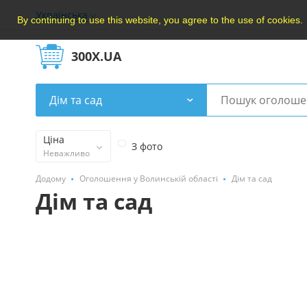
Українська
By continuing to use this website, you agree to the use of cookies.
300X.UA
Дім та сад
Ціна
З фото
Неважливо
Додому
Оголошення у Волинській області
Дім та сад
Дім та сад