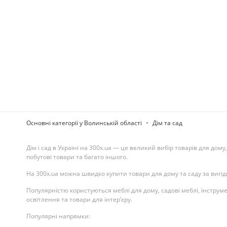
Основні категорії у Волинській області
Дім та сад
Дім і сад в Україні на 300x.ua — це великий вибір товарів для дому
побутові товари та багато іншого.
На 300x.ua можна швидко купити товари для дому та саду за вигід
Популярністю користуються меблі для дому, садові меблі, інструм
освітлення та товари для інтер’єру.
Популярні напрямки: