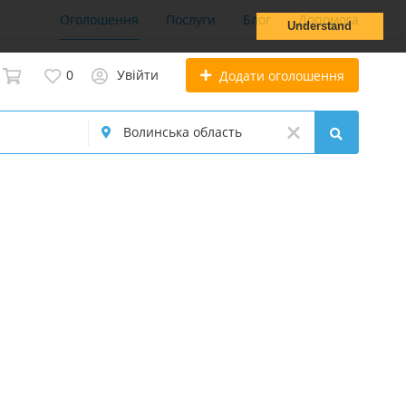
Оголошення
Послуги
Блог
Допомога
Understand
0
Увійти
Додати оголошення