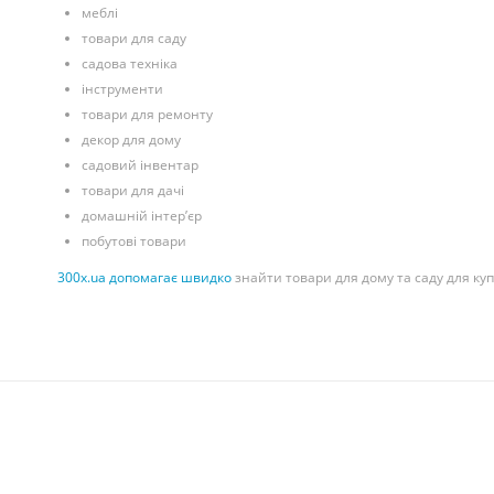
меблі
товари для саду
садова техніка
інструменти
товари для ремонту
декор для дому
садовий інвентар
товари для дачі
домашній інтер’єр
побутові товари
300x.ua допомагає швидко
знайти товари для дому та саду для куп