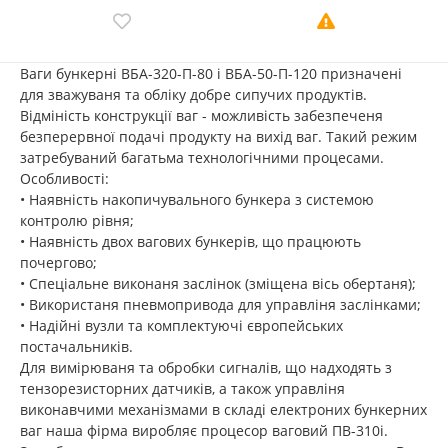
Ваги бункерні ВБА-320-П-80 і ВБА-50-П-120 призначені
для зважуваня та обліку добре сипучих продуктів.
Відміність конструкції ваг - можливість забезпеченя
безперервної подачі продукту на вихід ваг. Такий режим
затребуваний багатьма технологічними процесами.
Особливості:
• Наявність накопичувального бункера з системою
контролю рівня;
• Наявність двох вагових бункерів, що працюють
почергово;
• Спеціальне виконаня заслінок (зміщена вісь обертаня);
• Використаня пневмопривода для управліня заслінками;
• Надійні вузли та комплектуючі європейських
постачальників.
Для вимірюваня та обробки сигналів, що надходять з
тензорезисторних датчиків, а також управліня
виконавчими механізмами в складі електроних бункерних
ваг наша фірма виробляє процесор ваговий ПВ-310і.