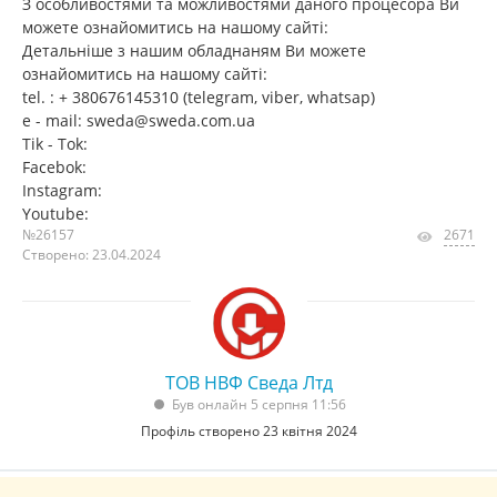
З особливостями та можливостями даного процесора Ви
можете ознайомитись на нашому сайті:
Детальніше з нашим обладнаням Ви можете
ознайомитись на нашому сайті:
tel. : + 380676145310 (telegram, viber, whatsap)
e - mail: sweda@sweda.com.ua
Tik - Tok:
Facebok:
Instagram:
Youtube:
№26157
2671
Створено: 23.04.2024
ТОВ НВФ Сведа Лтд
Був онлайн 5 серпня 11:56
Профіль створено 23 квітня 2024