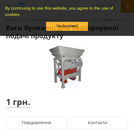
By continuing to use this website, you agree to the use of
cookies.
Додому
Оголошення в Запоріжжі
Бізнес
Оборудование
Для с
Ваги бункерні для безперервної
Understand
подачі продукту
1 грн.
Повідомлення
Контакти