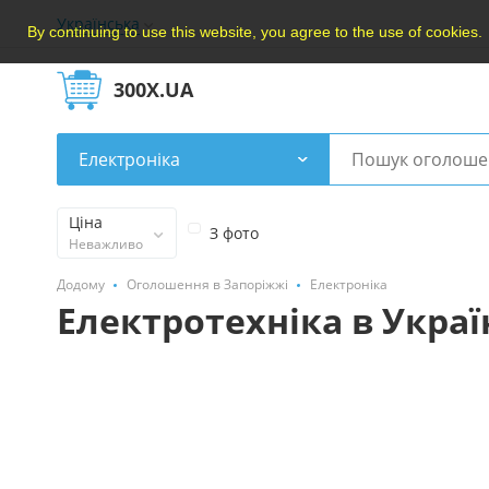
Українська
By continuing to use this website, you agree to the use of cookies.
300X.UA
Електроніка
Ціна
З фото
Неважливо
Додому
Оголошення в Запоріжжі
Електроніка
Електротехніка в Украї