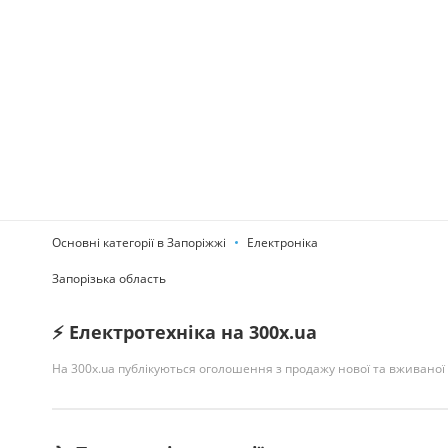
Основні категорії в Запоріжжі
Електроніка
Запорізька область
⚡ Електротехніка на 300x.ua
На 300x.ua публікуються оголошення з продажу нової та вживаної