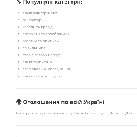
🔧 Популярні категорії:
електроінструмент
генератори
кабель та провід
автомати та запобіжники
розетки та вимикачі
світильники
стабілізатори напруги
електродвигуни
зварювальне обладнання
електричні аксесуари
🌍 Оголошення по всій Україні
Електротехніку можна купити у Києві, Львові, Одесі, Харкові, Дніпрі