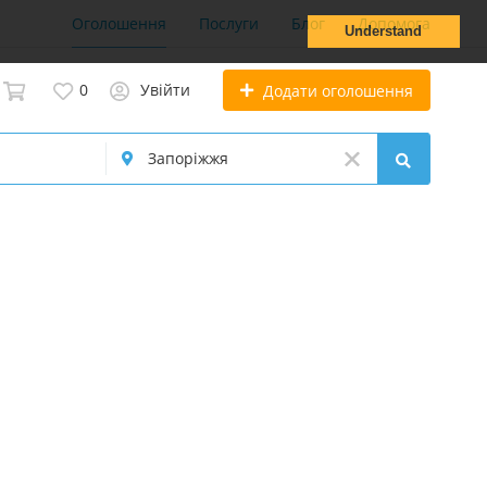
Оголошення
Послуги
Блог
Допомога
Understand
0
Увійти
Додати оголошення