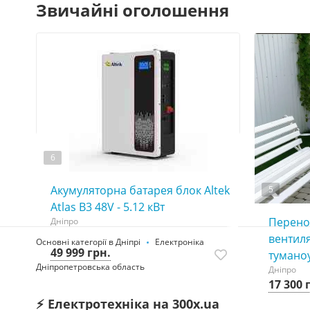
Звичайні оголошення
6
Акумуляторна батарея блок Altek
5
Atlas В3 48V - 5.12 кBт
Перено
Дніпро
вентил
Основні категорії в Дніпрі
Електроніка
49 999 грн.
тумано
Дніпропетровська область
Дніпро
17 300 
⚡ Електротехніка на 300x.ua