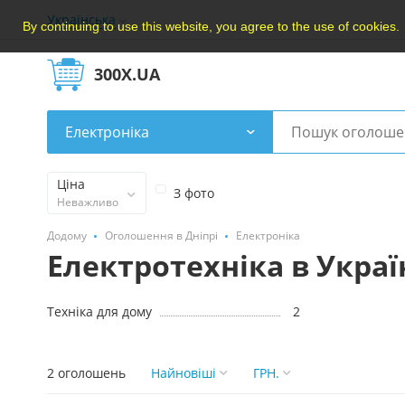
Українська
By continuing to use this website, you agree to the use of cookies.
300X.UA
Електроніка
Ціна
З фото
Неважливо
Додому
Оголошення в Дніпрі
Електроніка
Електротехніка в Украї
Техніка для дому
2
2 оголошень
Найновішi
ГРН.