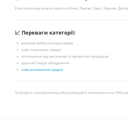
Електротехніку можна купити у Києві, Львові, Одесі, Харкові, Дніпрі
📈 Переваги категорії:
великий вибір електротоварів
нові та вживані товари
оголошення від магазинів та приватних продавців
зручний пошук обладнання
нові оголошення щодня
🚀 Купуйте електротехніку або розміщуйте оголошення на 300x.ua.