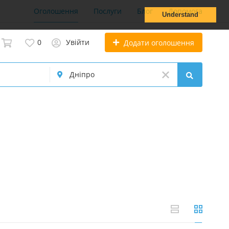
Оголошення
Послуги
Блог
Допомога
Understand
0
Увійти
Додати оголошення