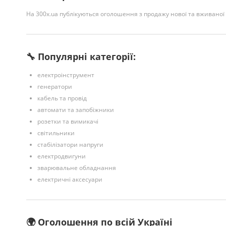
На 300x.ua публікуються оголошення з продажу нової та вживаної
🔧 Популярні категорії:
електроінструмент
генератори
кабель та провід
автомати та запобіжники
розетки та вимикачі
світильники
стабілізатори напруги
електродвигуни
зварювальне обладнання
електричні аксесуари
🌍 Оголошення по всій Україні