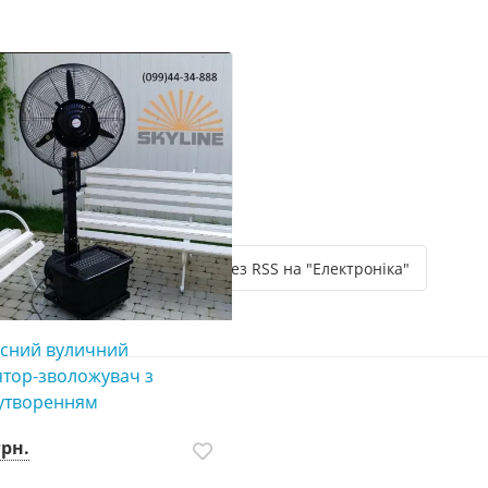
Підпишіться через RSS на "Електроніка"
сний вуличний
ятор-зволожувач з
утворенням
грн.