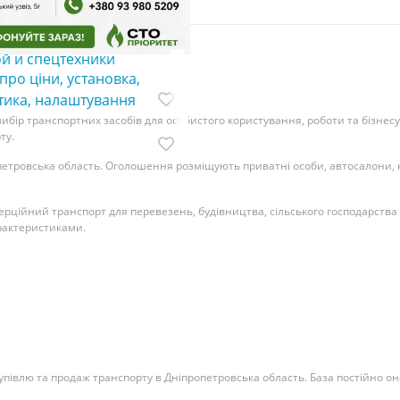
 радиаторов и
леров для грузовой,
ой и спецтехники
про ціни, установка,
тика, налаштування
ір транспортних засобів для особистого користування, роботи та бізнесу. 
ту.
етровська область. Оголошення розміщують приватні особи, автосалони, ко
омерційний транспорт для перевезень, будівництва, сільського господарств
арактеристиками.
півлю та продаж транспорту в Дніпропетровська область. База постійно он