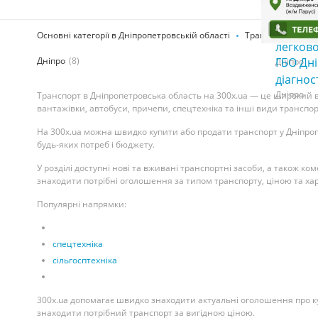
Ремонт
интерку
4
Основні категорії в Дніпропетровській області
Транспорт
легков
ГБО Дні
Дніпро
(8)
Дніпро
діагнос
Дніпро
Транспорт в Дніпропетровська область на 300x.ua — це широкий виб
вантажівки, автобуси, причепи, спецтехніка та інші види транспор
На 300x.ua можна швидко купити або продати транспорт у Дніпроп
будь-яких потреб і бюджету.
У розділі доступні нові та вживані транспортні засоби, а також к
знаходити потрібні оголошення за типом транспорту, ціною та х
Популярні напрямки:
спецтехніка
сільгосптехніка
300x.ua допомагає швидко знаходити актуальні оголошення про ку
знаходити потрібний транспорт за вигідною ціною.