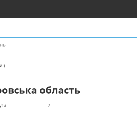
лиц
ровська область
уги
7