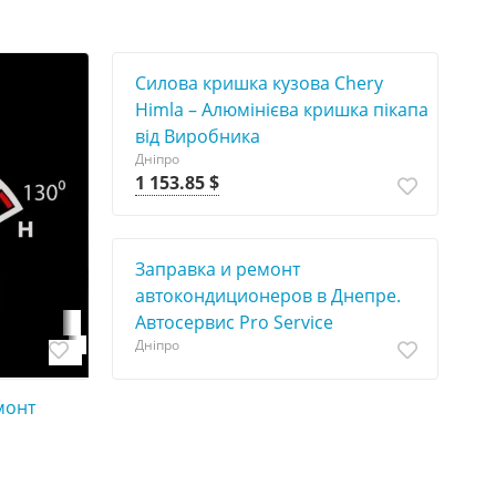
Силова кришка кузова Chery
Himla – Алюмінієва кришка пікапа
від Виробника
Дніпро
1 153.85 $
Заправка и ремонт
непре
автокoндиционеров в Днепре.
Автосервис Pro Service
Дніпро
монт