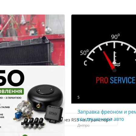
Заправка и ремонт
автокoндиционеров в Д
aвтосервис Pro Service
Дніпро
5
Заправка фреоном и ре
кoндиционера авто
Підпишіться через RSS на "Транспорт"
Дніпро