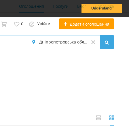
Оголошення
Послуги
Блог
Допомога
Understand
0
Увійти
Додати оголошення