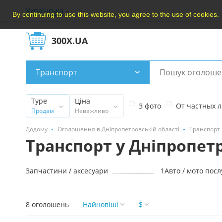
Українська
By continuing to use this website, you agree to the use of cookies.
300X.UA
Транспорт
Type
Ціна
З фото
От частных 
Продам
Неважливо
Додому
Оголошення в Дніпропетровській області
Транспорт
Транспорт у Дніпропет
Запчастини / аксесуари
1
Авто / мото посл
8 оголошень
Найновішi
$