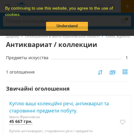
By continuing to use this website, you agree to the use of
cookies.
Understand
Додому
Оголошення в Івано-Франківській області
Хоббі, відпочин
Антиквариат / коллекции
Предметы искусства
1
1 оголошення
Звичайні оголошення
Куплю ваші колекційні речі, антикваріат та
старовинні предмети побуту.
Івано-Франківськ
45 667 грн.
Куплю антикваріат, старовинні речі і предмети