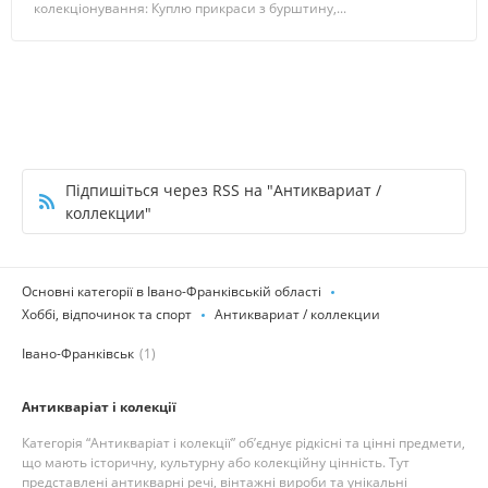
колекціонування: Куплю прикраси з бурштину,...
Підпишіться через RSS на "Антиквариат /
коллекции"
Основні категорії в Івано-Франківській області
Хоббі, відпочинок та спорт
Антиквариат / коллекции
Івано-Франківськ
(1)
Антикваріат і колекції
Категорія “Антикваріат і колекції” об’єднує рідкісні та цінні предмети,
що мають історичну, культурну або колекційну цінність. Тут
представлені антикварні речі, вінтажні вироби та унікальні