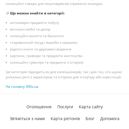
колекційні товари для поціновувачів справжніх знахідок.
🪙
Що можна знайти в категорії:
антикварні предмети побуту
вінтажні меблі та декор
колекційні монети та банкноти
старовинний посуд і вироби з кераміки
рідкісні книги та друковані видання
картини, гравюри та предмети мистецтва
колекційні сувеніри та предмети з історією
Ця категорія підходить як для колекціонерів, так і для тих, хто шукає
унікальні речі з характером та історією для інтер’єру або інвестицій.
На головну 300x.ua
Оголошення
Послуги
Карта сайту
Зв'яжіться з нами
Карта регіонів
Блог
Допомога