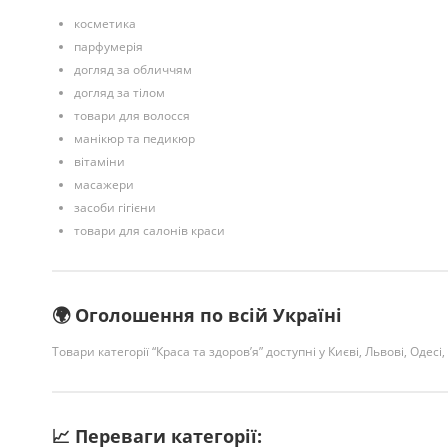
косметика
парфумерія
догляд за обличчям
догляд за тілом
товари для волосся
манікюр та педикюр
вітаміни
масажери
засоби гігієни
товари для салонів краси
🌍 Оголошення по всій Україні
Товари категорії “Краса та здоров’я” доступні у Києві, Львові, Одесі,
📈 Переваги категорії: