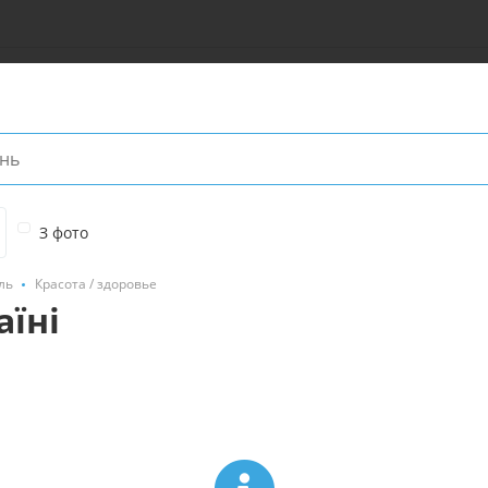
З фото
ль
Красота / здоровье
аїні