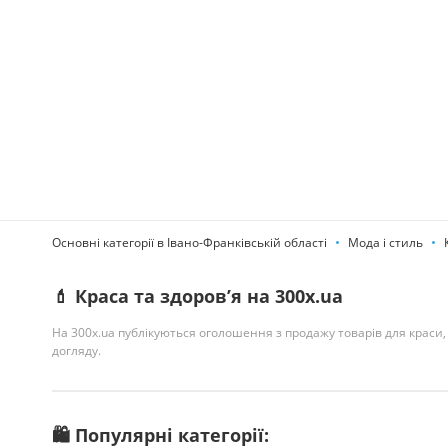
Основні категорії в Івано-Франківській області
Мода і стиль
💄 Краса та здоров’я на 300x.ua
На 300x.ua публікуються оголошення з продажу товарів для краси, 
догляду.
🛍️ Популярні категорії: