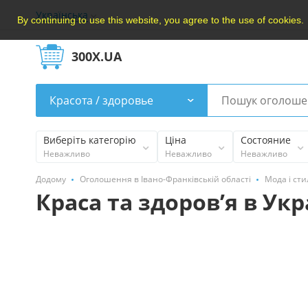
Українська
By continuing to use this website, you agree to the use of cookies.
300X.UA
Красота / здоровье
Виберіть категорію
Ціна
Состояние
Неважливо
Неважливо
Неважливо
Додому
Оголошення в Івано-Франківській області
Мода і сти
Краса та здоров’я в Укр