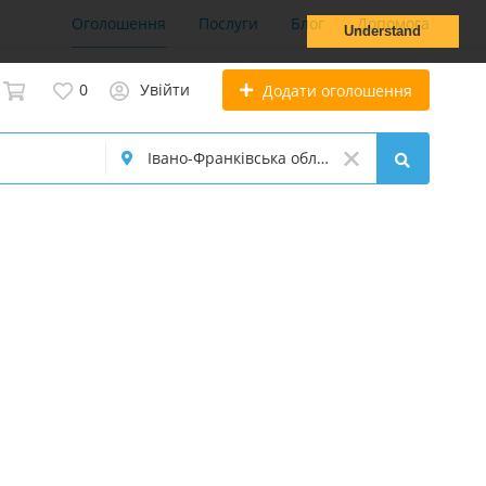
Оголошення
Послуги
Блог
Допомога
Understand
0
Увійти
Додати оголошення