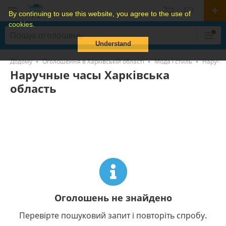
By continuing to use this website, you agree to the use of
cookies.
Understand
Додому
Оголошення в Харківській області
Мода і стиль
Наручн
Наручные часы Харківська
область
Оголошень не знайдено
Перевірте пошуковий запит і повторіть спробу.