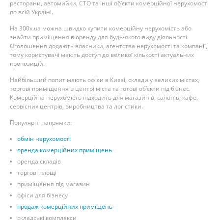
ресторани, автомийки, СТО та інші об’єкти комерційної нерухомості
по всій Україні.
На 300x.ua можна швидко купити комерційну нерухомість або
знайти приміщення в оренду для будь-якого виду діяльності.
Оголошення додають власники, агентства нерухомості та компанії,
тому користувачі мають доступ до великої кількості актуальних
пропозицій.
Найбільший попит мають офіси в Києві, склади у великих містах,
торгові приміщення в центрі міста та готові об’єкти під бізнес.
Комерційна нерухомість підходить для магазинів, салонів, кафе,
сервісних центрів, виробництва та логістики.
Популярні напрямки:
обмін нерухомості
оренда комерційних приміщень
оренда складів
торгові площі
приміщення під магазин
офіси для бізнесу
продаж комерційних приміщень
складські комплекси