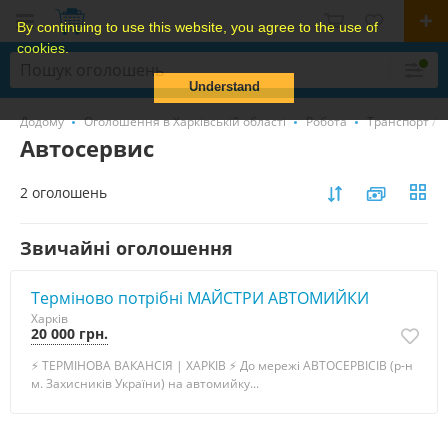
By continuing to use this website, you agree to the use of
cookies.
Understand
Додому
Оголошення в Харківській області
Робота
Транспорт / л
Автосервис
2 оголошень
Звичайні оголошення
Терміново потрібні МАЙСТРИ АВТОМИЙКИ
Харків
20 000 грн.
⚡ ТЕРМІНОВА ВАКАНСІЯ | ХАРКІВ ⚡ До мережі АВТОСЕРВІСІВ (р-н
м. Захисників України) на автомийку...