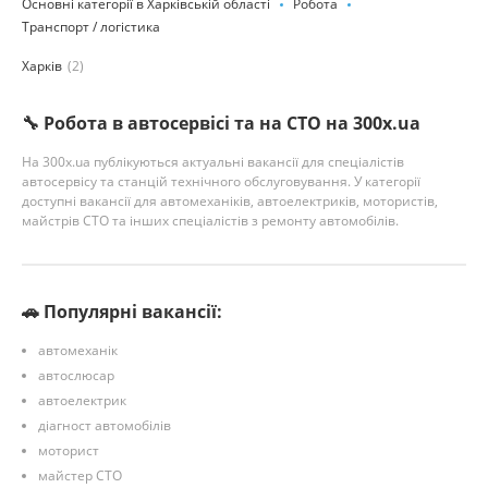
Основні категорії в Харківській області
Робота
Транспорт / логістика
Харків
(2)
🔧 Робота в автосервісі та на СТО на 300x.ua
На 300x.ua публікуються актуальні вакансії для спеціалістів
автосервісу та станцій технічного обслуговування. У категорії
доступні вакансії для автомеханіків, автоелектриків, мотористів,
майстрів СТО та інших спеціалістів з ремонту автомобілів.
🚗 Популярні вакансії:
автомеханік
автослюсар
автоелектрик
діагност автомобілів
моторист
майстер СТО