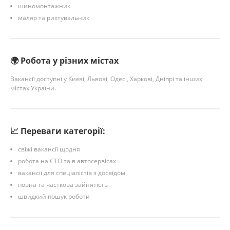
шиномонтажник
маляр та рихтувальник
🌍 Робота у різних містах
Вакансії доступні у Києві, Львові, Одесі, Харкові, Дніпрі та інших
містах України.
📈 Переваги категорії:
свіжі вакансії щодня
робота на СТО та в автосервісах
вакансії для спеціалістів з досвідом
повна та часткова зайнятість
швидкий пошук роботи