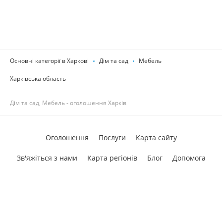
Основні категорії в Харкові
Дім та сад
Мебель
Харківська область
Дім та сад, Мебель - оголошення Харків
Оголошення
Послуги
Карта сайту
Зв'яжіться з нами
Карта регіонів
Блог
Допомога