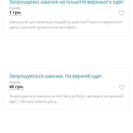
Запрошуемо швачок на пошиття верхнього одягу
Харків
1 грн.
Швацький цех запрошує на работу швачок! Пошиття верхнього
одягу, жіночий пуховик (єко-пух).Крой...
Запрошуються швачки. На верхній одяг.
Харків
40 грн.
Запрошуються швачки на постійну роботу з досвідом на верхній
одяг. • Висока oплата раз у...