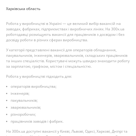
Харківська область
Робота у виробництві в Україні — це великий вибір вакансій на
заводах, фабриках, підприємствах і виробничих лініях. На 300x.ua
роботодавці розміщують вакансії для працівників з досвідом і без
досвіду роботи в різних сферах виробництва.
У категорії представлені вакансії для операторів обладнання,
пакувальників, інженерів, зварювальників, складських працівників
та інших спеціалістів. Користувачі можуть швидко знаходити роботу
за зарплатою, графіком, містом і спеціальністю.
Робота у виробництві підходить для:
операторів виробництва;
інженерів;
пакувальників;
зварювальників;
різноробочих;
працівників заводів і фабрик.
На 300x.ua доступні вакансії у Києві, Львові, Одесі, Харкові, Дніпрі та