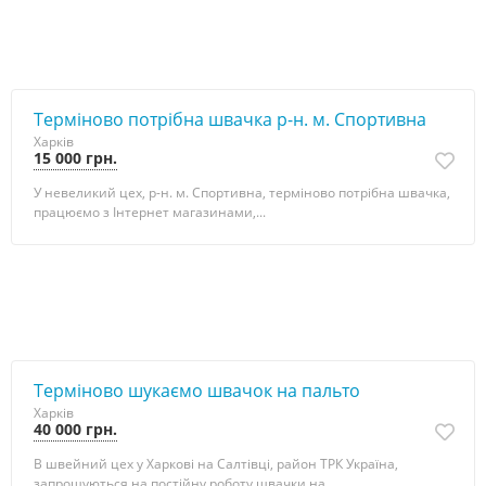
Терміново потрібна швачка р-н. м. Спортивна
Харків
15 000 грн.
У невеликий цех, р-н. м. Спортивна, терміново потрібна швачка,
працюємо з Інтернет магазинами,...
Терміново шукаємо швачок на пальто
Харків
40 000 грн.
В швейний цех у Харкові на Салтівці, район ТРК Україна,
запрошуються на постійну роботу швачки на...