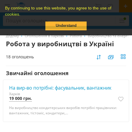
By continuing to use this website, you agree to the use of
cookies.
Understand
Додому
Оголошення в Харкові
Робота
Виробництво та енергет
Робота у виробництві в Україні
18 оголошень
Звичайні оголошення
На вир-во потрібні: фасувальник, вантажник
Харків
19 000 грн.
На виробництво кондитерських виробів потрібні працівники:
вантажник, тістоміс, кондитери,...