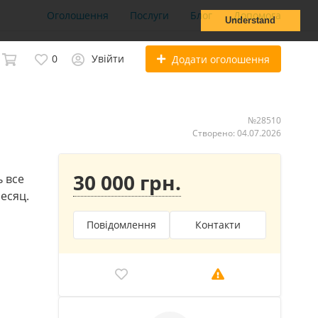
Оголошення
Послуги
Блог
Допомога
Understand
0
Увійти
Додати оголошення
№28510
Створено: 04.07.2026
30 000 грн.
ь все
есяц.
Повідомлення
Контакти