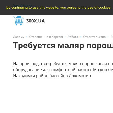
Українська
By continuing to use this website, you agree to the use of cookies.
300X.UA
Додому
Оголошення в Харкові
Робота
Строительство
Р
Требуется маляр поро
На производство требуется маляр порошковая покр
оборудование для комфортной работы. Можно без 
Находимся район бассейна Локомотив.