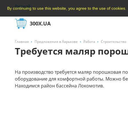
Русский
By continuing to use this website, you agree to the use of cookies.
300X.UA
Главная
Предложения в Харькове
Работа
Строительство
Требуется маляр поро
На производство требуется маляр порошковая покр
оборудование для комфортной работы. Можно без 
Находимся район бассейна Локомотив.