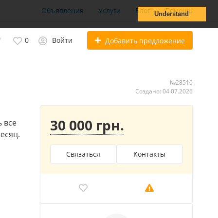
Объявления
Услуги
Блог
Помощь
Understand
0
Войти
Добавить предложение
№28510
Создано: 04.07.2026
30 000 грн.
ь все
есяц.
Связаться
Контакты