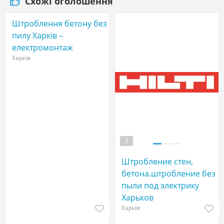
Схожі оголошення
Штроблення бетону без
пилу Харків –
електромонтаж
Харків
3
Штробление стен,
бетона.штробление без
пыли под электрику
Харьков
Харків