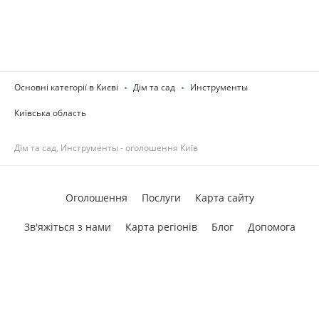
Основні категорії в Києві
Дім та сад
Инструменты
Київська область
Дім та сад, Инструменты - оголошення Київ
Оголошення
Послуги
Карта сайту
Зв'яжіться з нами
Карта регіонів
Блог
Допомога