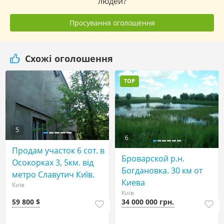
людей?
Просування оголошення
Схожі оголошення
TOP
5
6
Продам участок 6 сот. в
Броварской р.н.
Осокорках 3, 5км. від
Богдановка. 30 км от
метро Славутич Київ.
Киева
Київ
Київ
59 800 $
34 000 000 грн.