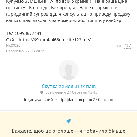
Купуємо ЗЕМЕЛЬНІ ПАЇ по всій Україні!!! - Найкраща ціна
по ринку - В оренді - Без оренди - Наше оформлення -
Юридичний супровід Для консультації з приводу продажу
вашого паю дзвоніть за номером або пишіть у вайбер.
Тел.: 0993677441
Сайт: https://69bbd4a466efe.site123.me/
№28020
467
Створено: 27.03.2026
Скупка земельних паїв
Був онлайн 27 березня 12:43
Індивідуальний
Профіль створено 27 березня
Бажаєте, щоб це оголошення побачило більше