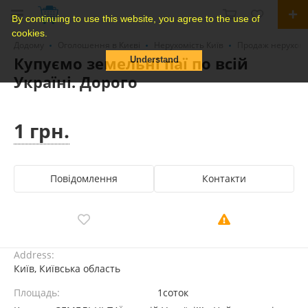
By continuing to use this website, you agree to the use of
cookies.
Додому
Оголошення в Києві
Нерухомість Київ
Продаж нерухомо
Купуємо земельні паї по всій
Understand
Україні. Дорого
1 грн.
Повідомлення
Контакти
Address:
Київ, Київська область
Площадь:
1соток