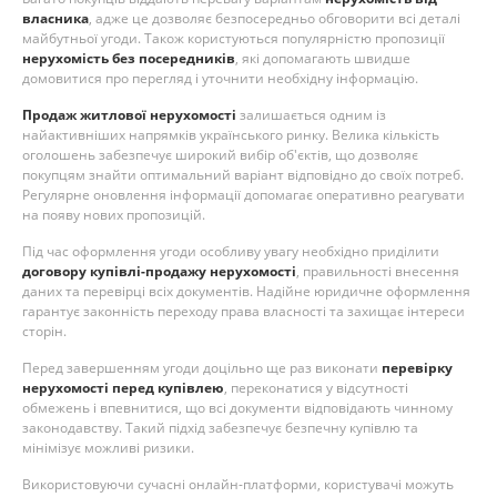
власника
, адже це дозволяє безпосередньо обговорити всі деталі
майбутньої угоди. Також користуються популярністю пропозиції
нерухомість без посередників
, які допомагають швидше
домовитися про перегляд і уточнити необхідну інформацію.
Продаж житлової нерухомості
залишається одним із
найактивніших напрямків українського ринку. Велика кількість
оголошень забезпечує широкий вибір об'єктів, що дозволяє
покупцям знайти оптимальний варіант відповідно до своїх потреб.
Регулярне оновлення інформації допомагає оперативно реагувати
на появу нових пропозицій.
Під час оформлення угоди особливу увагу необхідно приділити
договору купівлі-продажу нерухомості
, правильності внесення
даних та перевірці всіх документів. Надійне юридичне оформлення
гарантує законність переходу права власності та захищає інтереси
сторін.
Перед завершенням угоди доцільно ще раз виконати
перевірку
нерухомості перед купівлею
, переконатися у відсутності
обмежень і впевнитися, що всі документи відповідають чинному
законодавству. Такий підхід забезпечує безпечну купівлю та
мінімізує можливі ризики.
Використовуючи сучасні онлайн-платформи, користувачі можуть