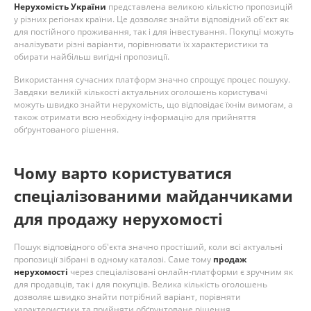
Нерухомість України
представлена великою кількістю пропозицій
у різних регіонах країни. Це дозволяє знайти відповідний об'єкт як
для постійного проживання, так і для інвестування. Покупці можуть
аналізувати різні варіанти, порівнювати їх характеристики та
обирати найбільш вигідні пропозиції.
Використання сучасних платформ значно спрощує процес пошуку.
Завдяки великій кількості актуальних оголошень користувачі
можуть швидко знайти нерухомість, що відповідає їхнім вимогам, а
також отримати всю необхідну інформацію для прийняття
обґрунтованого рішення.
Чому варто користуватися
спеціалізованими майданчиками
для продажу нерухомості
Пошук відповідного об'єкта значно простіший, коли всі актуальні
пропозиції зібрані в одному каталозі. Саме тому
продаж
нерухомості
через спеціалізовані онлайн-платформи є зручним як
для продавців, так і для покупців. Велика кількість оголошень
дозволяє швидко знайти потрібний варіант, порівняти
характеристики та прийняти обґрунтоване рішення.