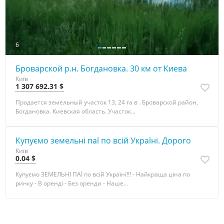
6
Броварской р.н. Богдановка. 30 км от Киева
Київ
1 307 692.31 $
Продается земельный участок 13, 24 га в . Броварской район,
Богдановка. Киевская область. Участок...
Купуємо земельні паї по всій Україні. Дорого
Київ
0.04 $
Купуємо ЗЕМЕЛЬНІ ПАЇ по всій Україні!!! - Найкраща ціна по
ринку - В оренді - Без оренди - Наше...