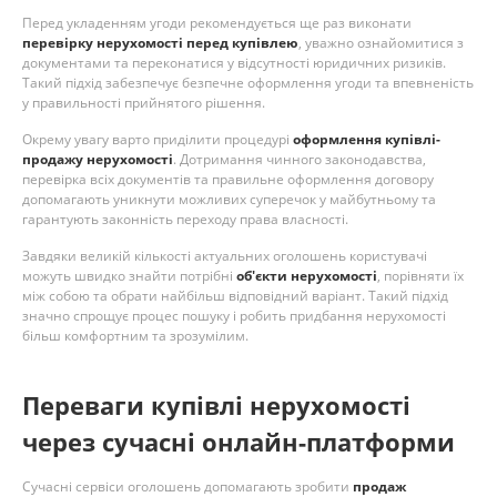
Перед укладенням угоди рекомендується ще раз виконати
перевірку нерухомості перед купівлею
, уважно ознайомитися з
документами та переконатися у відсутності юридичних ризиків.
Такий підхід забезпечує безпечне оформлення угоди та впевненість
у правильності прийнятого рішення.
Окрему увагу варто приділити процедурі
оформлення купівлі-
продажу нерухомості
. Дотримання чинного законодавства,
перевірка всіх документів та правильне оформлення договору
допомагають уникнути можливих суперечок у майбутньому та
гарантують законність переходу права власності.
Завдяки великій кількості актуальних оголошень користувачі
можуть швидко знайти потрібні
об'єкти нерухомості
, порівняти їх
між собою та обрати найбільш відповідний варіант. Такий підхід
значно спрощує процес пошуку і робить придбання нерухомості
більш комфортним та зрозумілим.
Переваги купівлі нерухомості
через сучасні онлайн-платформи
Сучасні сервіси оголошень допомагають зробити
продаж