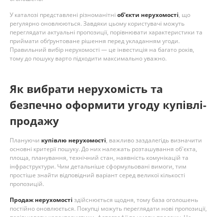
У каталозі представлені різноманітні
об'єкти нерухомості
, що
регулярно оновлюються. Завдяки цьому користувачі можуть
переглядати актуальні пропозиції, порівнювати характеристики та
приймати обґрунтоване рішення перед укладанням угоди.
Правильний вибір нерухомості — це інвестиція на багато років,
тому до пошуку варто підходити максимально уважно.
Як вибрати нерухомість та
безпечно оформити угоду купівлі-
продажу
Плануючи
купівлю нерухомості
, важливо заздалегідь визначити
основні критерії пошуку. До них належать розташування об'єкта,
площа, планування, технічний стан, наявність комунікацій та
інфраструктури. Чим детальніше сформульовані вимоги, тим
простіше знайти відповідний варіант серед великої кількості
пропозицій.
Продаж нерухомості
здійснюється щодня, тому база оголошень
постійно оновлюється. Покупці можуть переглядати нові пропозиції,