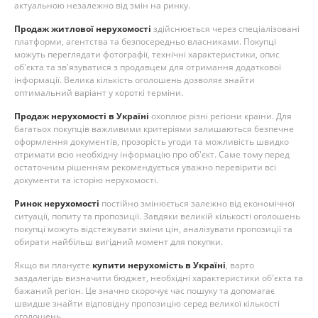
актуальною незалежно від змін на ринку.
Продаж житлової нерухомості
здійснюється через спеціалізовані
платформи, агентства та безпосередньо власниками. Покупці
можуть переглядати фотографії, технічні характеристики, опис
об'єкта та зв'язуватися з продавцем для отримання додаткової
інформації. Велика кількість оголошень дозволяє знайти
оптимальний варіант у короткі терміни.
Продаж нерухомості в Україні
охоплює різні регіони країни. Для
багатьох покупців важливими критеріями залишаються безпечне
оформлення документів, прозорість угоди та можливість швидко
отримати всю необхідну інформацію про об'єкт. Саме тому перед
остаточним рішенням рекомендується уважно перевірити всі
документи та історію нерухомості.
Ринок нерухомості
постійно змінюється залежно від економічної
ситуації, попиту та пропозиції. Завдяки великій кількості оголошень
покупці можуть відстежувати зміни цін, аналізувати пропозиції та
обирати найбільш вигідний момент для покупки.
Якщо ви плануєте
купити нерухомість в Україні
, варто
заздалегідь визначити бюджет, необхідні характеристики об'єкта та
бажаний регіон. Це значно скорочує час пошуку та допомагає
швидше знайти відповідну пропозицію серед великої кількості
оголошень.