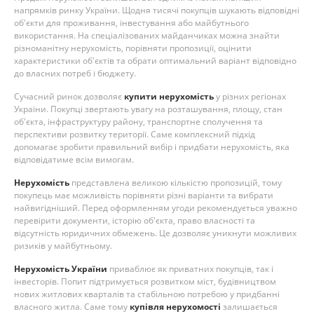
напрямків ринку України. Щодня тисячі покупців шукають відповідні
об'єкти для проживання, інвестування або майбутнього
використання. На спеціалізованих майданчиках можна знайти
різноманітну нерухомість, порівняти пропозиції, оцінити
характеристики об'єктів та обрати оптимальний варіант відповідно
до власних потреб і бюджету.
Сучасний ринок дозволяє
купити нерухомість
у різних регіонах
України. Покупці звертають увагу на розташування, площу, стан
об'єкта, інфраструктуру району, транспортне сполучення та
перспективи розвитку території. Саме комплексний підхід
допомагає зробити правильний вибір і придбати нерухомість, яка
відповідатиме всім вимогам.
Нерухомість
представлена великою кількістю пропозицій, тому
покупець має можливість порівняти різні варіанти та вибрати
найвигідніший. Перед оформленням угоди рекомендується уважно
перевірити документи, історію об'єкта, право власності та
відсутність юридичних обмежень. Це дозволяє уникнути можливих
ризиків у майбутньому.
Нерухомість України
приваблює як приватних покупців, так і
інвесторів. Попит підтримується розвитком міст, будівництвом
нових житлових кварталів та стабільною потребою у придбанні
власного житла. Саме тому
купівля нерухомості
залишається