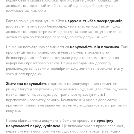
порівнювати характеристики, фотографії та умови продажу. Це
дозволяє швидко знайти об'єкт, який відповідає бюджету та
поставленим вимогам.
Багато покупців прагнуть знайти
нерухомість без посередників
,
щоб вести переговори безпосередньо з власником. Такий підхід
дозволяє швидше отримати відповіді на запитання, уточнити всі
деталі та домовитися про перегляд об'єкта у зручний час.
Не менш популярною залишається
нерухомість від власника
. Такі
пропозиції часто привертають увагу покупців можливістю
безпосереднього обговорення умов угоди та отримання повної
інформації про історію об'єкта. Перед укладанням договору
рекомендується уважно перевірити документи та переконатися у
законності продажу.
Житлова нерухомість
є одним із найпопулярніших сегментів
ринку. Покупці звертають увагу на якість будівництва, стан будинку,
навколишню інфраструктуру, транспортну доступність і
перспективи розвитку району. Комплексний аналіз допомагає
прийняти правильне рішення та уникнути додаткових витрат після
покупки.
Перед підписанням документів бажано провести
перевірку
нерухомості перед купівлею
. Це включає аналіз права власності,
перевірку наявності обтяжень, судових спорів, арештів та інших