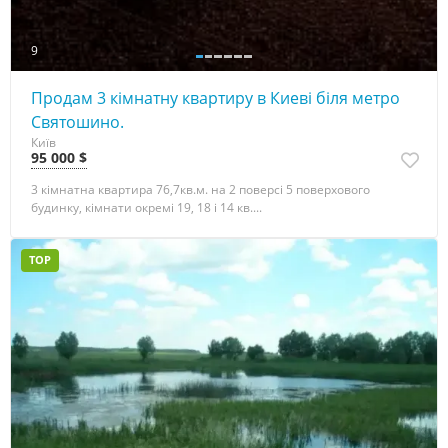
9
Продам 3 кімнатну квартиру в Киеві біля метро
Святошино.
Київ
95 000 $
3 кімнатна квартира 76,7кв.м. на 2 поверсі 5 поверхового
будинку, кімнати окремі 19, 18 і 14 кв....
TOP