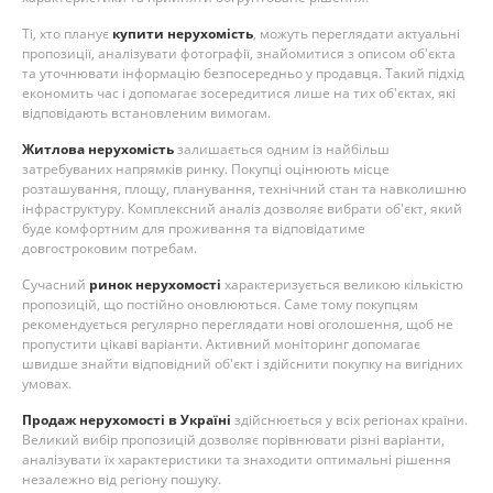
Ті, хто планує
купити нерухомість
, можуть переглядати актуальні
пропозиції, аналізувати фотографії, знайомитися з описом об'єкта
та уточнювати інформацію безпосередньо у продавця. Такий підхід
економить час і допомагає зосередитися лише на тих об'єктах, які
відповідають встановленим вимогам.
Житлова нерухомість
залишається одним із найбільш
затребуваних напрямків ринку. Покупці оцінюють місце
розташування, площу, планування, технічний стан та навколишню
інфраструктуру. Комплексний аналіз дозволяє вибрати об'єкт, який
буде комфортним для проживання та відповідатиме
довгостроковим потребам.
Сучасний
ринок нерухомості
характеризується великою кількістю
пропозицій, що постійно оновлюються. Саме тому покупцям
рекомендується регулярно переглядати нові оголошення, щоб не
пропустити цікаві варіанти. Активний моніторинг допомагає
швидше знайти відповідний об'єкт і здійснити покупку на вигідних
умовах.
Продаж нерухомості в Україні
здійснюється у всіх регіонах країни.
Великий вибір пропозицій дозволяє порівнювати різні варіанти,
аналізувати їх характеристики та знаходити оптимальні рішення
незалежно від регіону пошуку.