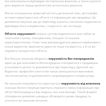
яка максимально відповідає поставленим вимогам, а також оцінити
різні варіанти перед прийняттям остаточного рішення.
Якісне оголошення зазвичай містить детальний опис, фотографії,
основні характеристики об'єкта та інформацію про продавця. Це
допомагає покупцю ще до перегляду оцінити, наскільки нерухомість
відповідає його очікуванням, і скоротити час на пошук.
Об'єкти нерухомості
можуть суттєво відрізнятися між собою за
технічним станом, плануванням, площею та іншими
характеристиками. Саме тому рекомендується уважно порівнювати
кілька варіантів, звертаючи увагу не лише на вартість, а й на всі
переваги конкретного об'єкта.
Все більше покупців обирають
нерухомість без посередників
,
адже це дає можливість безпосередньо спілкуватися з продавцем,
уточнювати деталі та домовлятися про перегляд у зручний час.
Водночас професійні агентства також залишаються важливою
частиною ринку та допомагають супроводжувати складні угоди.
Не меншою популярністю користується
нерухомість від власника
,
оскільки багато покупців прагнуть отримати повну інформацію про
об'єкт безпосередньо від людини, яка ним володіє. Такий формат
спілкування дозволяє швидше обговорити умови продажу та
уточнити всі важливі питання.