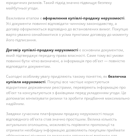
юридичних ризиків. Такий підхід значно підвищує безпеку
майбутньої угоди.
Важливим етапом є
оформлення купівлі-продажу нерухомості
.
Усі документи повинні відповідати чинному законодавству, а
договір оформлюється відповідно до встановлених вимог. Покупцю
варто уважно ознайомитися з усіма пунктами договору до моменту
його підписання.
Договір купівлі-продажу нерухомості
є основним документом,
який підтверджує передачу права власності. Саме тому всі умови
повинні бути чітко визначені, а інформація про об'єкт — повністю
відповідати документам.
Сьогодні особливу увагу приділяють такому поняттю, як
безпечна
купівля нерухомості
. Покупці все частіше користуються
відкритими державними реєстрами, перевіряють інформацію про
об'єкт та консультуються з фахівцями перед укладенням угоди. Це
допомагає мінімізувати ризики та зробити придбання максимально
надійним.
Завдяки сучасним платформам продажу нерухомості пошук
відповідного об'єкта став значно простішим. Велика кількість
актуальних оголошень, можливість порівняти пропозиції та
отримати необхідну інформацію дозволяють покупцям приймати
обґрунтовані рішення та знаходити оптимальні варіанти для