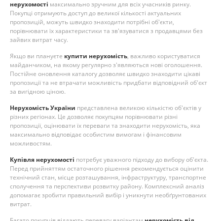
нерухомості
максимально зручним для всіх учасників ринку.
Покупці отримують доступ до великої кількості актуальних
пропозицій, можуть швидко знаходити потрібні об'єкти,
порівнювати їх характеристики та зв'язуватися з продавцями без
зайвих витрат часу.
Якщо ви плануєте
купити нерухомість
, важливо користуватися
майданчиком, на якому регулярно з'являються нові оголошення.
Постійне оновлення каталогу дозволяє швидко знаходити цікаві
пропозиції та не втрачати можливість придбати відповідний об'єкт
за вигідною ціною.
Нерухомість України
представлена великою кількістю об'єктів у
різних регіонах. Це дозволяє покупцям порівнювати різні
пропозиції, оцінювати їх переваги та знаходити нерухомість, яка
максимально відповідає особистим вимогам і фінансовим
можливостям.
Купівля нерухомості
потребує уважного підходу до вибору об'єкта.
Перед прийняттям остаточного рішення рекомендується оцінити
технічний стан, місце розташування, інфраструктуру, транспортне
сполучення та перспективи розвитку району. Комплексний аналіз
допомагає зробити правильний вибір і уникнути необґрунтованих
витрат.
Багато покупців віддають перевагу варіантам
нерухомість від