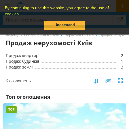
By continuing to use this website, you agree to the use of
cookies.
Understand
Додому
Оголошення в Києві
Нерухомість Київ
Продаж нерухомо
Продаж нерухомості Київ
Продаж квартир
2
Продаж будинків
1
Продаж землі
3
6 оголошень
Топ оголошення
TOP