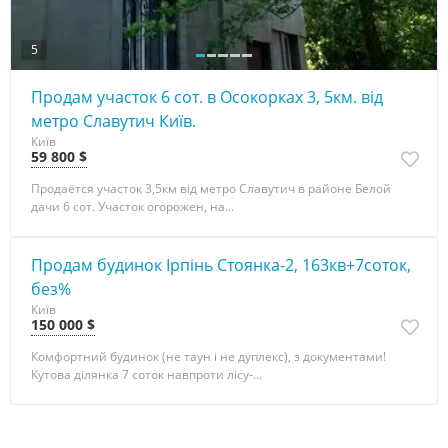
5
Продам участок 6 сот. в Осокорках 3, 5км. від
метро Славутич Київ.
Київ
59 800 $
Продаётся участок 3,5км від метро Славутич в районе Белой
дачи 6 сот. Участок огорожен, на...
Продам будинок Ірпінь Стоянка-2, 163кв+7соток,
без%
Київ
150 000 $
Комфортний будинок (не таун і не дуплекс), з документами!
Кутова ділянка 7 соток навпроти лісу-...