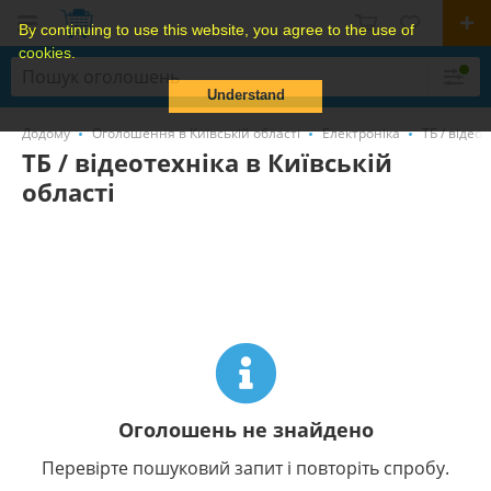
By continuing to use this website, you agree to the use of
cookies.
Understand
Додому
Оголошення в Київській області
Електроніка
ТБ / відео
ТБ / відеотехніка в Київській
області
Оголошень не знайдено
Перевірте пошуковий запит і повторіть спробу.