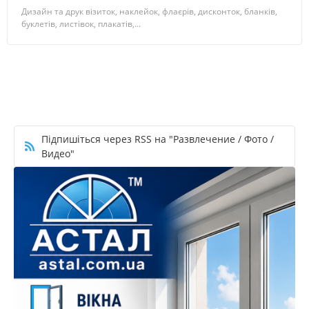
Дизайн та друк візиток, наклейок, флаєрів, дисконток, бланків,
буклетів, листівок, плакатів,...
Підпишіться через RSS на "Развлечение / Фото /
Видео"