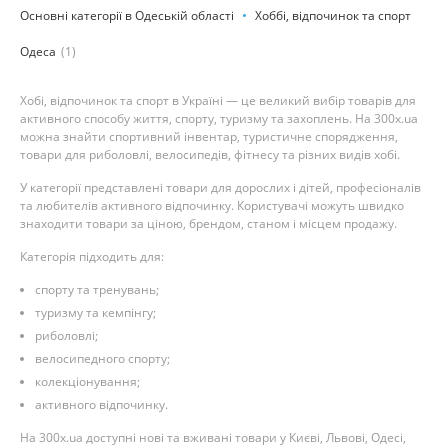
Основні категорії в Одеській області
Хоббі, відпочинок та спорт
Одеса
(1)
Хобі, відпочинок та спорт в Україні — це великий вибір товарів для
активного способу життя, спорту, туризму та захоплень. На 300x.ua
можна знайти спортивний інвентар, туристичне спорядження,
товари для риболовлі, велосипедів, фітнесу та різних видів хобі.
У категорії представлені товари для дорослих і дітей, професіоналів
та любителів активного відпочинку. Користувачі можуть швидко
знаходити товари за ціною, брендом, станом і місцем продажу.
Категорія підходить для:
спорту та тренувань;
туризму та кемпінгу;
риболовлі;
велосипедного спорту;
колекціонування;
активного відпочинку.
На 300x.ua доступні нові та вживані товари у Києві, Львові, Одесі,