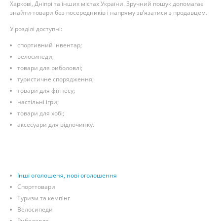
Харкові, Дніпрі та інших містах України. Зручний пошук допомагає
знайти товари без посередників і напряму зв’язатися з продавцем.
У розділі доступні:
спортивний інвентар;
велосипеди;
товари для риболовлі;
туристичне спорядження;
товари для фітнесу;
настільні ігри;
товари для хобі;
аксесуари для відпочинку.
Інші оголошеня, нові оголошення
Спорттовари
Туризм та кемпінг
Велосипеди
Риболовля