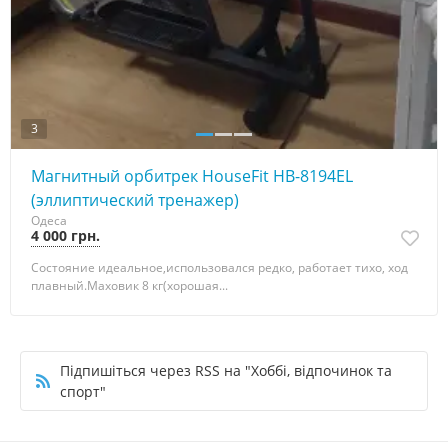
3
Магнитный орбитрек HouseFit HB-8194EL
(эллиптический тренажер)
Одеса
4 000 грн.
Состояние идеальное,использовался редко, работает тихо, ход
плавный.Маховик 8 кг(хорошая...
Підпишіться через RSS на "Хоббі, відпочинок та
спорт"