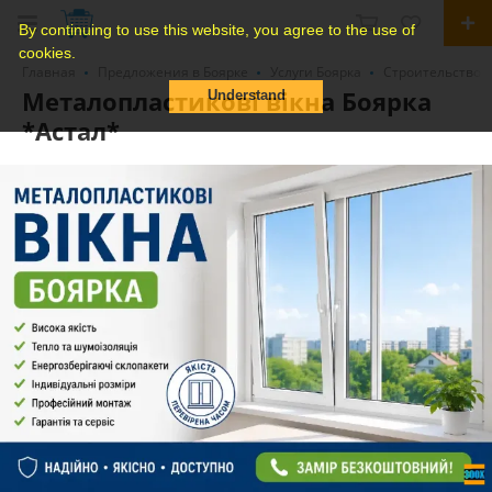
By continuing to use this website, you agree to the use of
cookies.
Главная
Предложения в Боярке
Услуги Боярка
Строительство /
Металопластикові вікна Боярка
Understand
*Астал*