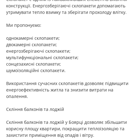
конструкції. Енергозберігаючі склопакети допомагають
утримувати тепло взимку та зберігати прохолоду влітку.
Ми пропонуємо:
однокамерні склопакети;
двокамерні склопакети;
енергозберігаючі склопакети;
мультифункціональні склопакети;
сонцезахисні склопакети;
шумоізоляційні склопакети.
Використання сучасних склопакетів дозволяє підвищити
енергоефективність житла та знизити витрати на
опалення.
Скління балконів та лоджій
Скління балконів та лоджій у Боярці дозволяє збільшити
корисну площу квартири, покращити теплоізоляцію та
захистити приміщення від опадів і вітру.