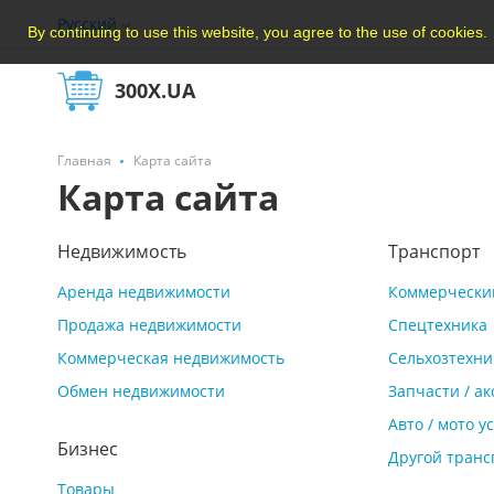
Русский
By continuing to use this website, you agree to the use of cookies.
300X.UA
Главная
Карта сайта
Карта сайта
Недвижимость
Транспорт
Аренда недвижимости
Коммерческий
Продажа недвижимости
Спецтехника
Коммерческая недвижимость
Сельхозтехни
Обмен недвижимости
Запчасти / а
Авто / мото у
Бизнес
Другой транс
Товары