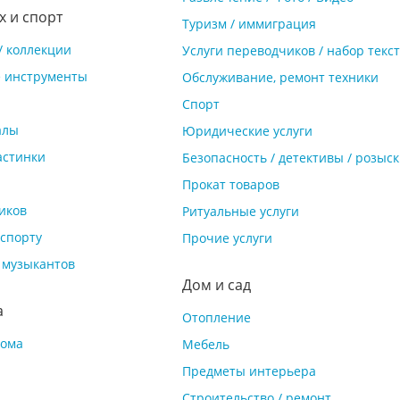
х и спорт
Туризм / иммиграция
/ коллекции
Услуги переводчиков / набор текс
 инструменты
Обслуживание, ремонт техники
Спорт
алы
Юридические услуги
астинки
Безопасность / детективы / розыск
Прокат товаров
иков
Ритуальные услуги
спорту
Прочие услуги
/ музыкантов
Дом и сад
а
Отопление
дома
Мебель
Предметы интерьера
Строительство / ремонт