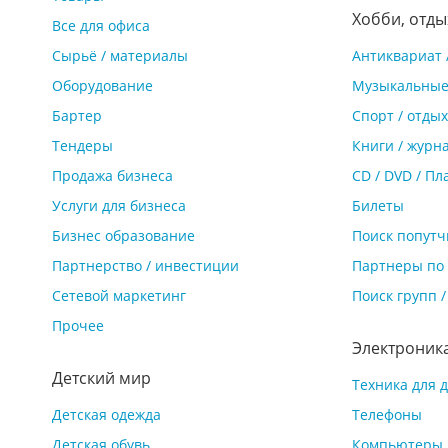
Хобби, отды
Все для офиса
Сырьё / материалы
Антиквариат 
Оборудование
Музыкальные
Бартер
Спорт / отдых
Тендеры
Книги / журн
Продажа бизнеса
CD / DVD / Пл
Услуги для бизнеса
Билеты
Бизнес образование
Поиск попутч
Партнерство / инвестиции
Партнеры по 
Сетевой маркетинг
Поиск групп 
Прочее
Электроник
Детский мир
Техника для 
Детская одежда
Телефоны
Детская обувь
Компьютеры