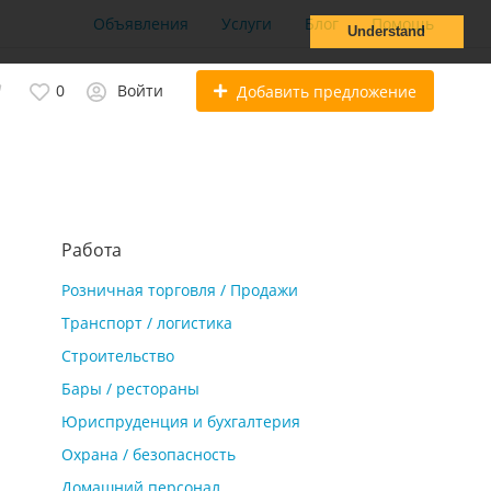
Объявления
Услуги
Блог
Помощь
Understand
0
Войти
Добавить предложение
Работа
Розничная торговля / Продажи
Транспорт / логистика
Строительство
Бары / рестораны
Юриспруденция и бухгалтерия
Охрана / безопасность
Домашний персонал