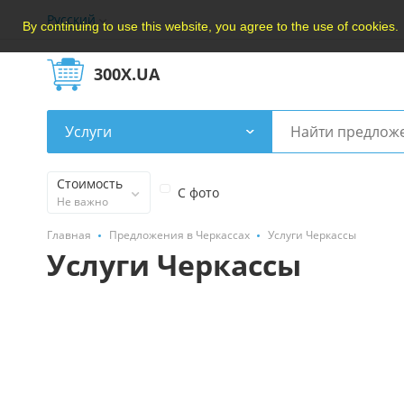
Русский
By continuing to use this website, you agree to the use of cookies.
300X.UA
Услуги
Стоимость
С фото
Не важно
Главная
Предложения в Черкассах
Услуги Черкассы
Услуги Черкассы