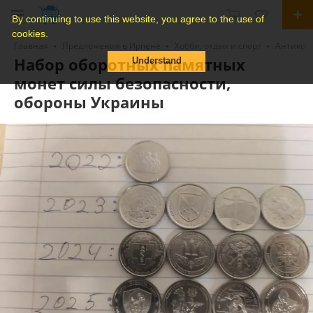
By continuing to use this website, you agree to the use of
cookies.
Главная
Предложения в Ирпене
Хобби, отдых и спорт
Антиквар
Набор оборотных памятных
Understand
монет силы безопасности,
обороны Украины