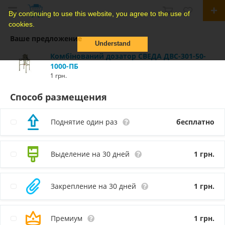
By continuing to use this website, you agree to the use of
cookies.
Ваше предложение
Understand
Комбінований дозатор СВЕДА ДВС-301-50-
1000-ПБ
1 грн.
Способ размещения
Поднятие один раз
бесплатно
Выделение на 30 дней
1
грн.
Закрепление на 30 дней
1
грн.
Премиум
1
грн.