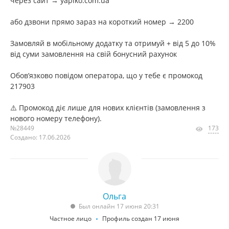
через сайт → yapiko.com.ua
або дзвони прямо зараз на короткий номер → 2200
Замовляй в мобільному додатку та отримуй + від 5 до 10%
від суми замовлення на свій бонусний рахунок
Обов’язково повідом оператора, що у тебе є промокод
217903
⚠️ Промокод діє лише для нових клієнтів (замовлення з
нового номеру телефону).
№28449
173
Создано: 17.06.2026
Ольга
Был онлайн 17 июня 20:31
Частное лицо
Профиль создан 17 июня