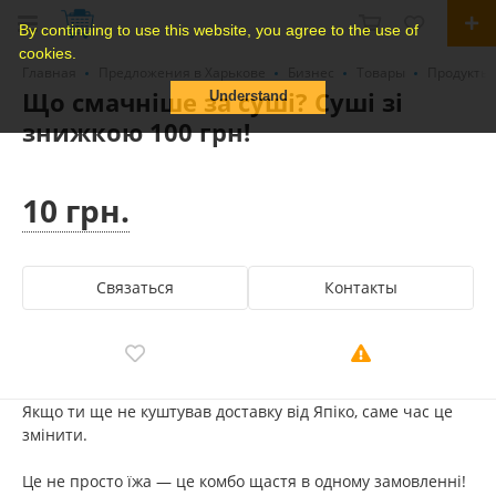
By continuing to use this website, you agree to the use of
cookies.
Главная
Предложения в Харькове
Бизнес
Товары
Продукты 
Що смачніше за суші? Суші зі
Understand
знижкою 100 грн!
10 грн.
Связаться
Контакты
Якщо ти ще не куштував доставку від Япіко, саме час це
змінити.
Це не просто їжа — це комбо щастя в одному замовленні!