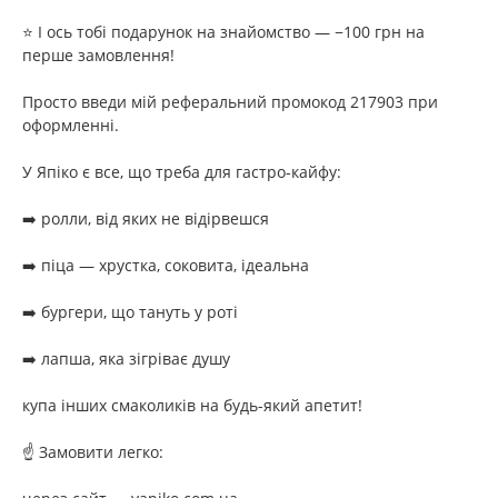
⭐ І ось тобі подарунок на знайомство — −100 грн на
перше замовлення!
Просто введи мій реферальний промокод 217903 при
оформленні.
У Япіко є все, що треба для гастро-кайфу:
➡️ ролли, від яких не відірвешся
➡️ піца — хрустка, соковита, ідеальна
➡️ бургери, що тануть у роті
➡️ лапша, яка зігріває душу
купа інших смаколиків на будь-який апетит!
☝️ Замовити легко: