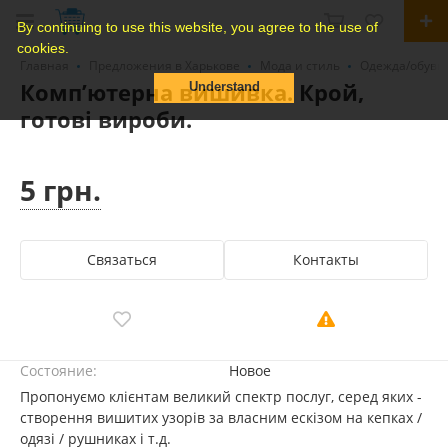
By continuing to use this website, you agree to the use of
cookies.
Главная
Предложения в Харькове
Мода и стиль
Одежда/обувь
Компʼютерна вишивка. Крой,
Understand
готові вироби.
5 грн.
Связаться
Контакты
Состояние:
Новое
Пропонуємо клієнтам великий спектр послуг, серед яких -
створення вишитих узорів за власним ескізом на кепках /
одязі / рушниках і т.д.