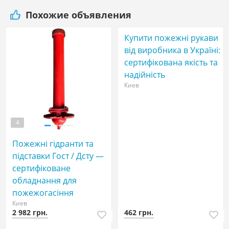
Похожие объявления
Кyпити пожежні рукави
вiд виробника в Україні:
сертифікована якість та
надійність
Киев
4
Пожежні гідранти тa
підставки Гост / Дсту —
сертифіковане
обладнання для
пожежогасіння
Киев
2 982 грн.
462 грн.