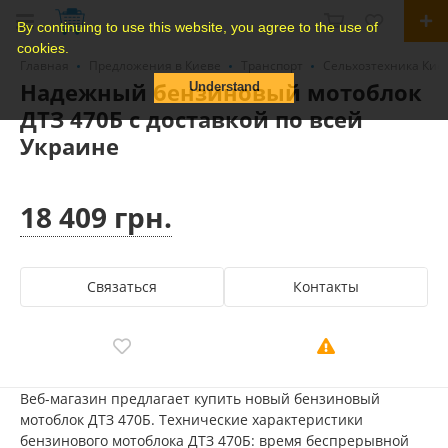
By continuing to use this website, you agree to the use of
cookies.
Главная
Предложения в Киеве
Транспорт
Сельхозтехника Кие
Надежный бензиновый мотоблок
Understand
ДТЗ 470Б с доставкой по всей
Украине
18 409 грн.
Связаться
Контакты
Веб-магазин предлагает купить новый бензиновый
мотоблок ДТЗ 470Б. Технические характеристики
бензинового мотоблока ДТЗ 470Б: время беспрерывной