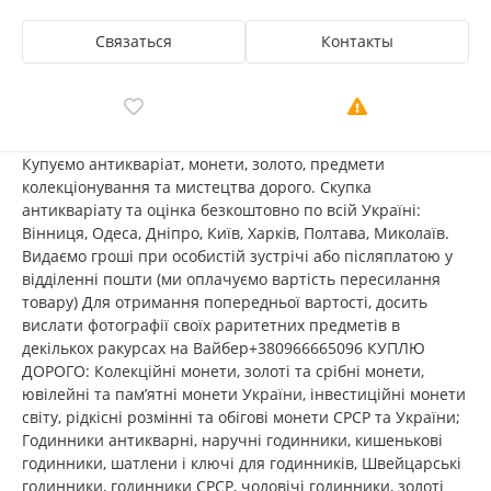
Связаться
Контакты
Купуємо антикваріат, монети, золото, предмети
колекціонування та мистецтва дорого. Скупка
антикваріату та оцінка безкоштовно по всій Україні:
Вінниця, Одеса, Дніпро, Київ, Харків, Полтава, Миколаїв.
Видаємо гроші при особистій зустрічі або післяплатою у
відділенні пошти (ми оплачуємо вартість пересилання
товару) Для отримання попередньої вартості, досить
вислати фотографії своїх раритетних предметів в
декількох ракурсах на Вайбер+380966665096 КУПЛЮ
ДОРОГО: Колекційні монети, золоті та срібні монети,
ювілейні та пам’ятні монети України, інвестиційні монети
світу, рідкісні розмінні та обігові монети СРСР та України;
Годинники антикварні, наручні годинники, кишенькові
годинники, шатлени і ключі для годинників, Швейцарські
годинники, годинники СРСР, чоловічі годинники, золоті