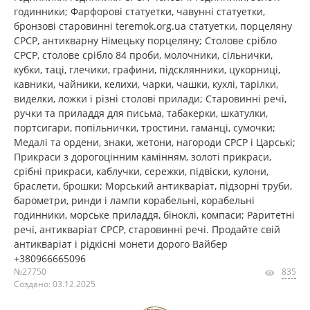
годинники; Фарфорові статуетки, чавунні статуетки,
бронзові старовинні teremok.org.ua статуетки, порцеляну
СРСР, антикварну Німецьку порцеляну; Столове срібло
СРСР, столове срібло 84 проби, молочники, сільнички,
кубки, таці, глечики, графини, підсклянники, цукорниці,
кавники, чайники, келихи, чарки, чашки, кухлі, тарілки,
виделки, ложки і різні столові прилади; Старовинні речі,
ручки та приладдя для письма, табакерки, шкатулки,
портсигари, попільнички, тростини, гаманці, сумочки;
Медалі та ордени, знаки, жетони, нагороди СРСР і Царські;
Прикраси з дорогоцінним камінням, золоті прикраси,
срібні прикраси, каблучки, сережки, підвіски, кулони,
браслети, брошки; Морський антикваріат, підзорні труби,
барометри, ринди і лампи корабельні, корабельні
годинники, морське приладдя, біноклі, компаси; Раритетні
речі, антикваріат СРСР, старовинні речі. Продайте свій
антикваріат і рідкісні монети дорого Вайбер
+380966665096
№27750
835
Создано: 03.12.2025