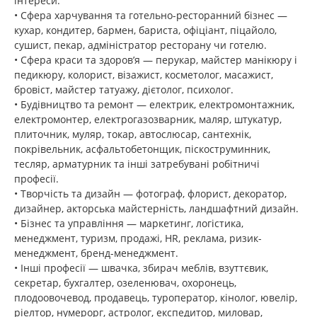
інтереси:
• Сфера харчування та готельно-ресторанний бізнес —
кухар, кондитер, бармен, бариста, офіціант, піцайоло,
сушист, пекар, адміністратор ресторану чи готелю.
• Сфера краси та здоров’я — перукар, майстер манікюру і
педикюру, колорист, візажист, косметолог, масажист,
бровіст, майстер татуажу, дієтолог, психолог.
• Будівництво та ремонт — електрик, електромонтажник,
електромонтер, електрогазозварник, маляр, штукатур,
плиточник, муляр, токар, автослюсар, сантехнік,
покрівельник, асфальтобетонщик, піскоструминник,
тесляр, арматурник та інші затребувані робітничі
професії.
• Творчість та дизайн — фотограф, флорист, декоратор,
дизайнер, акторська майстерність, ландшафтний дизайн.
• Бізнес та управління — маркетинг, логістика,
менеджмент, туризм, продажі, HR, реклама, ризик-
менеджмент, бренд-менеджмент.
• Інші професії — швачка, збирач меблів, взуттєвик,
секретар, бухгалтер, озеленювач, охоронець,
плодоовочевод, продавець, туроператор, кінолог, ювелір,
ріелтор, нумерорг, астролог, експедитор, миловар,