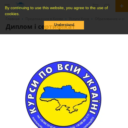
By continuing to use this website, you agree to the use of
cookies.
Главная
Предложения в Киеве
Услуги Киев
Образование и обу
Диплом і сертифікат
Understand