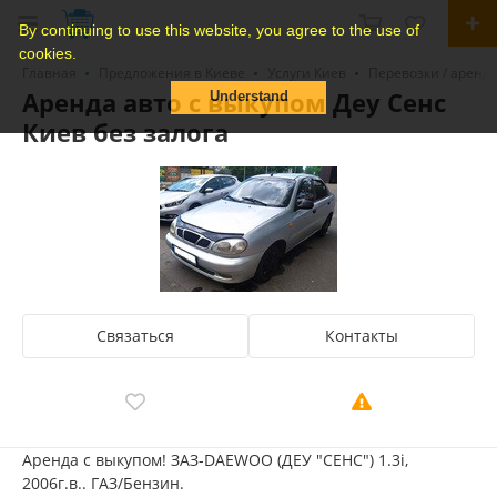
By continuing to use this website, you agree to the use of
cookies.
Главная
Предложения в Киеве
Услуги Киев
Перевозки / аренд
Аренда авто с выкупом Деу Сенс
Understand
Киев без залога
Связаться
Контакты
Аренда с выкупом! ЗАЗ-DAEWOO (ДЕУ "СЕНС") 1.3і,
2006г.в.. ГАЗ/Бензин.