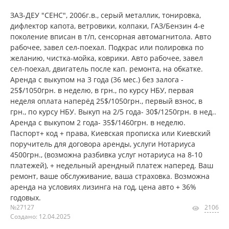
ЗАЗ-ДЕУ "СЕНС", 2006г.в., серый металлик, тонировка,
дифлектор капота, ветровики, колпаки, ГАЗ/Бензин 4-е
поколение вписан в т/п, сенсорная автомагнитола. Авто
рабочее, завел сел-поехал. Подкрас или полировка по
желанию, чистка-мойка, коврики. Авто рабочее, завел
сел-поехал, двигатель после кап. ремонта, на обкатке.
Аренда с выкупом на 3 года (36 мес.) без залога -
25$/1050грн. в неделю, в грн., по курсу НБУ, первая
неделя оплата наперёд 25$/1050грн., первый взнос, в
грн., по курсу НБУ. Выкуп на 2/5 года- 30$/1250грн. в нед..
Аренда с выкупом 2 года- 35$/1460грн. в неделю.
Паспорт+ код + права, Киевская прописка или Киевский
поручитель для договора аренды, услуги Нотариуса
4500грн., (возможна разбивка услуг нотариуса на 8-10
платежей), + недельный арендный платеж наперед. Ваш
ремонт, ваше обслуживание, ваша страховка. Возможна
аренда на условиях лизинга на год, цена авто + 36%
годовых.
№27127
2106
Создано: 12.04.2025